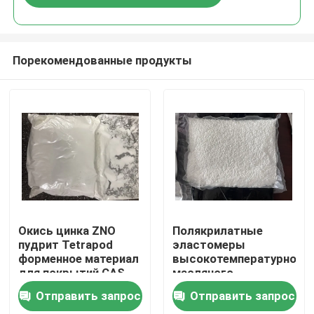
Порекомендованные продукты
Дом
Окись цинка ZNO
Полякрилатные
пудрит Tetrapod
эластомеры
форменное материал
высокотемпературного
Продукты
для покрытий CAS
масляного
1314-13-2 вискеров
резистора
Отправить запрос
Отправить запрос
резиновый
специального типа
Видео