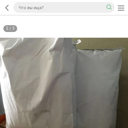
2
/
3