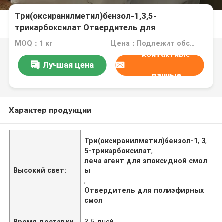
Три(оксиранилметил)бензол-1,3,5-
трикарбоксилат Отвердитель для
эпоксидных и полиэфирных смол в
MOQ：1 кг
Цена：Подлежит обсуждению
порошковых покрытиях
контактные
Лучшая цена
данные
Характер продукции
Три(оксиранилметил)бензол-1
,
3
,
5-трикарбоксилат
,
леча агент для эпоксидной смол
Высокий свет:
ы
,
Отвердитель для полиэфирных
смол
Время доставки
3-5 дней