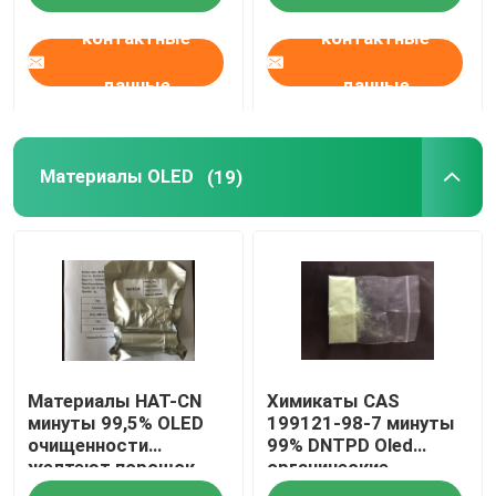
контактные
контактные
данные
данные
Материалы OLED
(19)
Материалы HAT-CN
Химикаты CAS
минуты 99,5% OLED
199121-98-7 минуты
очищенности
99% DNTPD Oled
желтеют порошок
органические
CAS 105598-27-4
материальные Oled