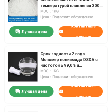
температурой плавления 300-
310°C и плотностью 1,4 G/cm3
MOQ：1KG
Электронные химикаты
для промышленных
Цена：Подлежит обсуждению
применений
контактные
Органические фотовольтайческие материалы
Лучшая цена
данные
Материалы OLED
Срок годности 2 года
Мономер полиамида DSDA с
Сырье фармацевтической продукции
чистотой ≥ 99,0% и
плотностью 1,4 г/см3 для
MOQ：1KG
Сырье личной заботы
применения при высоких
Цена：Подлежит обсуждению
температурах
контактные
Лучшая цена
Косметическое сырье
данные
Дополнение еды питательное