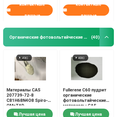
контактные
контактные
данные
данные
Органические фотовольтайческие материалы
(40)
Материалы CAS
Fullerene C60 пудрит
207739-72-8
органические
C81H68N4O8 Spiro-
фотовольтайческие
OMeTAD
материалы CAS
органические
99685-96-8
Лучшая цена
Лучшая цена
фотовольтайческие