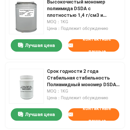
Высокочистый мономер
полиимида DSDA с
Особенные химикаты
плотностью 1,4 г/см3 и
температурой плавления 300-
MOQ：1KG
310°C для синтеза смолы
Цена：Подлежит обсуждению
контактные
Лучшая цена
данные
Срок годности 2 года
Стабильная стабильность
Полиамидный мономер DSDA
без точки вспышки для
MOQ：1KG
высокопроизводительных
Цена：Подлежит обсуждению
смол
контактные
Лучшая цена
данные