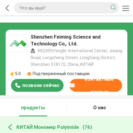
Shenzhen Feiming Science and
Technology Co,. Ltd.
#B2309,Fenglin International Center, Jixiang
Road, Longcheng Street, LongGang District,
Shenzhen 518172, China.,КИТАЙ
5.0
Подтверженный поставщик
контактные
позвони сейчас
данные
продукты
О нас
КИТАЙ Мономер Polyimide
(76)