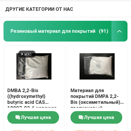
ДРУГИЕ КАТЕГОРИИ ОТ НАС
Резиновый материал для покрытий
(91)
DMBA 2,2-Bis
Материал для
((hydroxymethyl)
покрытий DMPA 2,2-
butyric acid CAS
Bis (оксиметильный)
10097-02-6 хорошее
пропионовый
скрещивающее и
кисловочный CAS
Лучшая цена
Лучшая цена
гидрофильное
4767-03-7 резиновый
средство или
контактные
контактные