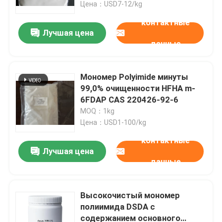
Цена：USD7-12/kg
контактные
Лучшая цена
данные
Мономер Polyimide минуты
99,0% очищенности HFHA m-
6FDAP CAS 220426-92-6
MOQ：1kg
Цена：USD1-100/kg
контактные
Лучшая цена
Дом
данные
Продукты
Высокочистый мономер
полиимида DSDA с
содержанием основного
Видео