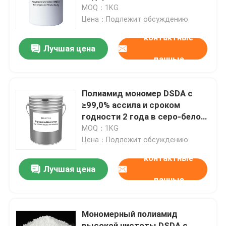
вещества ≥99,0% и
MOQ：1KG
температурой плавления 300-
Цена：Подлежит обсуждению
О нас
310°C для синтеза
контактные
полиимидной смолы
Лучшая цена
данные
Путешествие фабрики
Проверка качества
Полиамид мономер DSDA с
≥99,0% ассила и сроком
годности 2 года в серо-белом
Свяжитесь мы
до коричневого цвета
MOQ：1KG
порошка
Цена：Подлежит обсуждению
Спросите цитату
контактные
Лучшая цена
данные
Мономер Polyimide
Мономерный полиамид
Резиновый материал для покрытий
высокой чистоты DSDA с