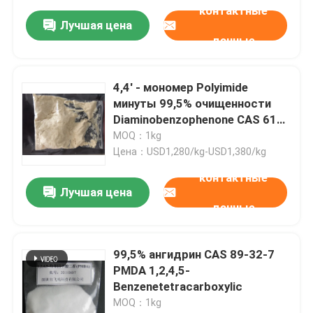
средах
контактные
Лучшая цена
данные
4,4' - мономер Polyimide
минуты 99,5% очищенности
Diaminobenzophenone CAS 611-
98-3
MOQ：1kg
Цена：USD1,280/kg-USD1,380/kg
контактные
Лучшая цена
данные
99,5% ангидрин CAS 89-32-7
PMDA 1,2,4,5-
Benzenetetracarboxylic
MOQ：1kg