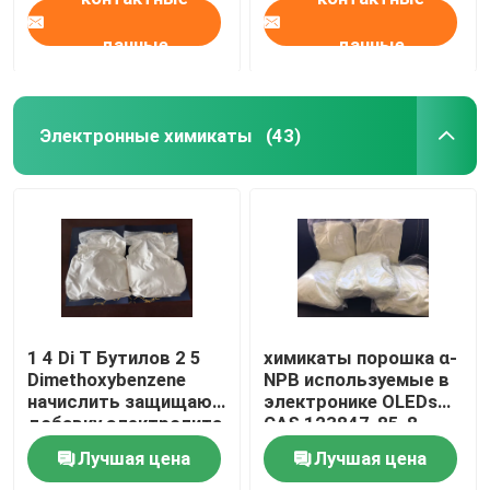
используется для
производства
высокомолекулярной
данные
данные
системы на основе
воды
Электронные химикаты
(43)
1 4 Di T Бутилов 2 5
химикаты порошка α-
Dimethoxybenzene
NPB используемые в
начислить защищают
электронике OLEDs
добавку электролита
CAS 123847-85-8
Лучшая цена
Лучшая цена