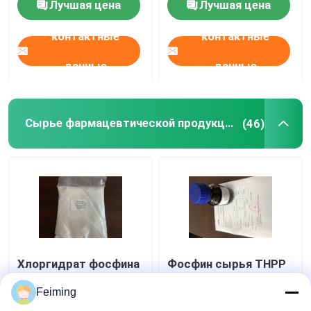
Лучшая цена
Лучшая цена
очищенности
контактные
контактные
данные
данные
Сырье фармацевтической продукции
(46)
Хлоргидрат фосфина
Фосфин сырья THPP
HCL Tris CAS 51805-
Tris
45-9 TCEP (2-
фармацевтической
Feiming
Carboxyethyl)
продукции CAS 4706-