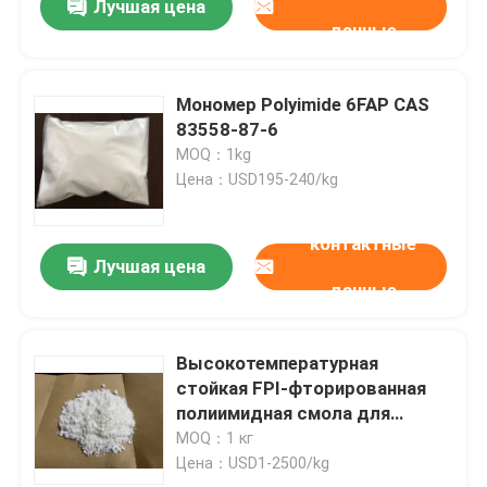
Лучшая цена
данные
Мономер Polyimide 6FAP CAS
83558-87-6
MOQ：1kg
Цена：USD195-240/kg
контактные
Лучшая цена
данные
Высокотемпературная
стойкая FPI-фторированная
полиимидная смола для
электроизоляции и
MOQ：1 кг
стабильности в агрессивных
Цена：USD1-2500/kg