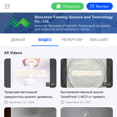
Общаться
Контакт
Shenzhen Feiming Science and Technology
Co,. Ltd.
качество Мономер Polyimide, Резиновый материал
для покрытий изготовитель от Китая
ДОМОЙ
ВИДЕО
РЕПЕРТУАР
ВЕБ-САЙТ
All Videos
00:50
00:21
Термочувствительный
Высококачественный аналог
замедлитель-реагент диаминовый
SmartFresh 1-MCP от прямого
отвердитель XY 311 состоит из
поставщика из Китая по
September 29, 2025
September 28, 2025
ароматического диамина с
конкурентоспособным ценам
симметричной молекулярной
структурой и хлорида натрия,