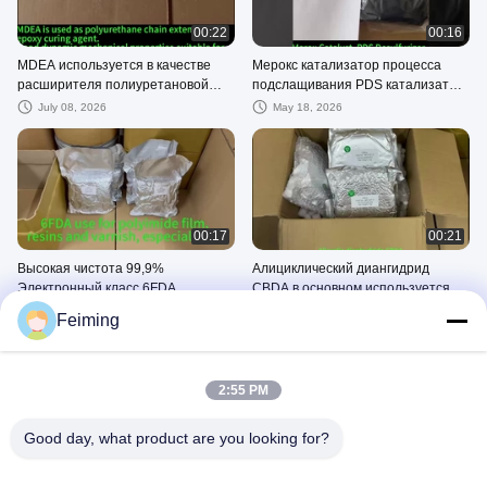
00:22
00:16
MDEA используется в качестве
Мерокс катализатор процесса
расширителя полиуретановой
подслащивания PDS катализатор
цепи и эпоксидного отвердителя
обезсерживания
July 08, 2026
May 18, 2026
Сульфонированный кобальт
Фталоцианин
00:17
00:21
Высокая чистота 99,9%
Алициклический диангидрид
Электронный класс 6FDA
CBDA в основном используется в
Использование для
качестве мономера для
November 28, 2025
December 17, 2025
Feiming
высокопроизводительного
полимидной пленки
полимида
2:55 PM
Good day, what product are you looking for?
00:14
00:17
ТППО
Электронный уровень