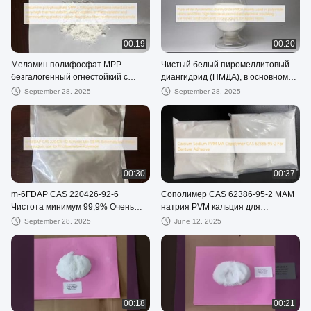
подходящего для литьевых
полиуретановых систем на основе
TDI или MDI.
00:19
00:20
Меламин полифосфат MPP
Чистый белый пиромеллитовый
безгалогенный огнестойкий с
диангидрид (ПМДА), в основном
очень высокой тепловой
используемый в полиимидных
September 28, 2025
September 28, 2025
стабильностью, широко
смолах и пленках, термостойких
применяемый в термопластике и
электроизоляционных лаках,
термоустойчивых пластмассах
твердых смазках, отвердителях
резиновые волокна стеклянные
для эпоксидных смол
волокна усиленный полиамид 66
00:30
00:37
m-6FDAP CAS 220426-92-6
Сополимер CAS 62386-95-2 МАМ
Чистота минимум 99,9% Очень
натрия PVM кальция для
низкие остатки ионов металлов
прилипателя Denture
September 28, 2025
June 12, 2025
используются для
фоточувствительного полимида
00:18
00:21