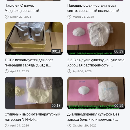
Парилен С димер
Парациклофан - органически
Модифицированный
синтезированный полимерный
хлорированный мономер
наноматериал
March 22, 2025
March 21, 2025
парилена Более сильная
химическая стабильность и
барьер
00:11
00:19
TiOPc используется для слоя
2,2-Bis ((hydroxymethyl) butyric acid
генерации заряда (CGL) в
Хорошая растворимость,
барабане с органическими
экологически чистый Crossling
April 17, 2025
April 04, 2026
фотопроводниками (OPC)
гидрофильный агент
00:18
00:19
Отличный высокотемпературный
Диаминодифенил сульфон Без
материал N,N-4,4-
запаха белый или кремовый
дифенилметиненбисмалеимид
белый кристаллический порошок
April 04, 2026
October 29, 2025
((Bismaleimide,BMI