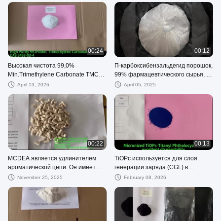
00:24
00:12
Высокая чистота 99,0%
П-карбоксибензальдегид порошок,
Min.Trimethylene Carbonate TMC
99% фармацевтического сырья, П-
используется для поглощаемого
карбоксибензальдегид CAS 619-
April 13, 2026
April 05, 2025
полимера
66-9
00:22
00:13
MCDEA является удлинителем
TiOPc используется для слоя
ароматической цепи. Он имеет
генерации заряда (CGL) в
хорошую совместимость с
барабанах органических
November 25, 2025
February 08, 2026
преполимером на основе TDI
фотопроводников (OPC) с
длительным сроком службы