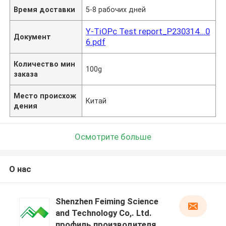
Время доставки
5-8 рабочих дней
Y-TiOPc Test report_P230314...0
Документ
6.pdf
Количество мин
100g
заказа
Место происхож
Китай
дения
Осмотрите больше
О нас
Shenzhen Feiming Science
and Technology Co,. Ltd.
профиль производителя