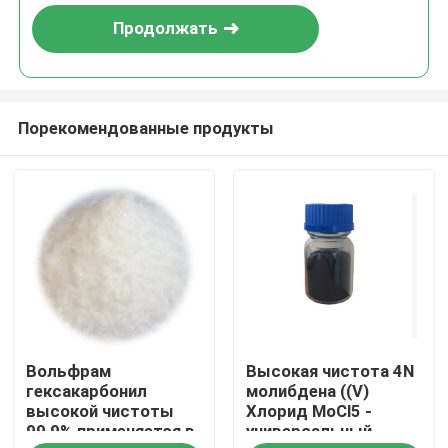
Продолжать
Порекомендованные продукты
Дом
Вольфрам
Высокая чистота 4N
Продукты
гексакарбонил
молибдена ((V)
высокой чистоты
Хлорид MoCl5 -
99,9% применяется в
универсальный
Видео