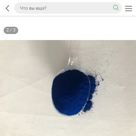
2
/
3