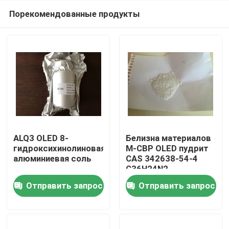
Порекомендованные продукты
ALQ3 OLED 8-
Белизна материалов
гидроксихинолиновая
M-CBP OLED пудрит
алюминиевая соль
CAS 342638-54-4
Дом
C36H24N2
Отправить запрос
Отправить запрос
Продукты
Видео