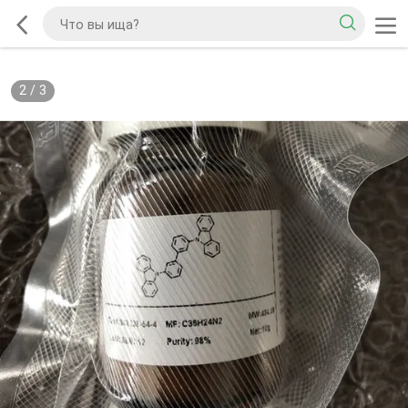
2
/
3