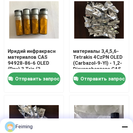
О нас
Путешествие фабрики
Иридий инфракрасн
материалы 3,4,5,6-
Проверка качества
материалов CAS
Tetrakis 4CzPN OLED
94928-86-6 OLED
(Carbazol-9-Yl) - 1,2-
(Ppy) 3 Tris (2-
Dicyanobenzene CAS
Свяжитесь мы
Phenylpyridine)
1416881-51-0
Отправить запрос
Отправить запрос
Спросите цитату
Мономер Polyimide
Feiming
Резиновый материал для покрытий