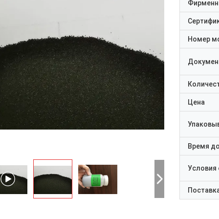
Фирменн
Сертифи
Номер м
Докумен
Количест
Цена
Упаковы
Время д
Условия
Поставк