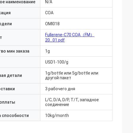
ое наименование
N/A
кация
COA
одели
OMI018
Fullerene-C70 COA（FM）
т
20...01.pdf
во мин заказа
1g
USD1-100/g
1g/bottle или 5g/bottle или
вая детали
другой пакет
оставки
3 рабочего дня
L/C, D/A, D/P, T/T, западное
 оплаты
соединение
а способности
10kg/month