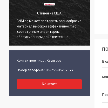
Стивен из США
FeiMing может поставить разнообразие
Все в 
материал высокой эффективности с
этим. 
достаточным инвентарем,
подел
обслуживанием действительно
фантастический.
ПО
Контактное лицо :
Kevin Luo
В с
Номер телефона :
86-755-85232577
МФ
Контакт
Пр