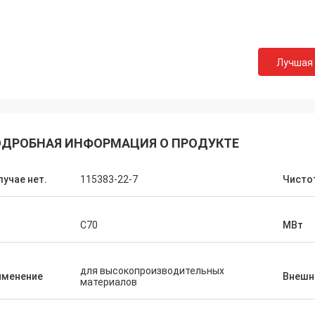
Лара Шенк из
Курт из Швейцарии
Оно изумительный что
Лучшая
порядке, и люди работают над
Feiming для превышен
Когда у меня будут новости, я
ожидания, действител
юсь ими с вами.
профессионального на 
подгоняя, доставка, о
после-продажи.
ДРОБНАЯ ИНФОРМАЦИЯ О ПРОДУКТЕ
лучае нет.
115383-22-7
Чисто
C70
МВт
для высокопроизводительных
именение
Внешн
материалов