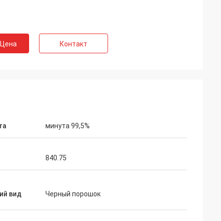
 Бельгии
 обслуживание
 Цена
Контакт
ия нашего
ьно
советовать с,
бслуживание
та
минута 99,5%
840.75
ий вид
Черный порошок