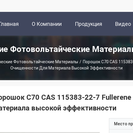
Главная
О Компании
Продукция
Видео
ие Фотовольтайческие Материа
траница
ческие Фотовольтайческие Материалы
/
Порошок C70 CAS 115383-
Очищенности Для Материала Высокой Эффективности
орошок C70 CAS 115383-22-7 Fulleren
атериала высокой эффективности
Место п