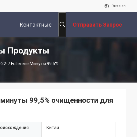
Russian
Контактные
Отправить Запрос
лы Продукты
Данные
22-7 Fullerene Минуты 99,5%
e минуты 99,5% очищенности для
роисхождения
Китай