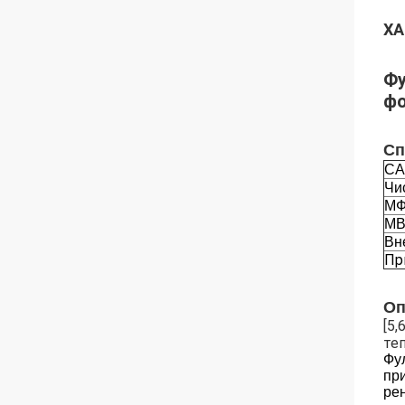
ХА
Фу
фо
Сп
CA
Чи
М
МВ
Вн
Пр
Оп
[5
те
Фу
пр
ре