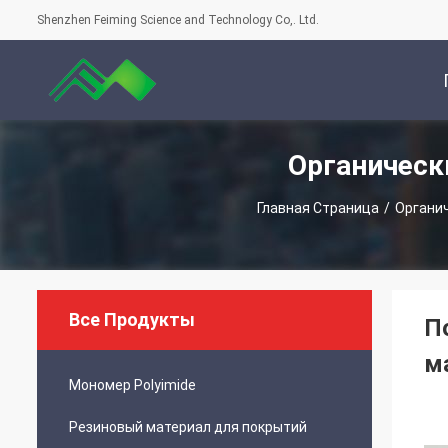
Shenzhen Feiming Science and Technology Co,. Ltd.
Органическ
С
Главная Страница
/
Органи
Все Продукты
П
м
Мономер Polyimide
Резиновый материал для покрытий