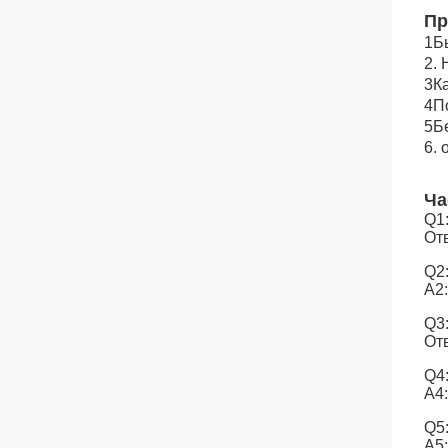
Пр
1Б
2.
3К
4П
5Б
6.
Ча
Q1
Отв
Q2
A2:
Q3
Отв
Q4
A4
Q5
A5: