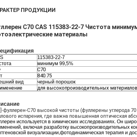
РАКТЕР ПРОДУКЦИИ
ллерен C70 CAS 115383-22-7 Чистота минимум
тоэлектрические материалы
ецификация
S
115383-22-7
стота
минимум 99,5%
C70
Ф
840.75
т
ешний вид
черный порошок
именение
для высокопроизводительных материало
исание
,6]-фуллерен-С70 высокой чистоты (фуллерены углерода 70
плового испарения, где важна повышенная оптическая абс
ллерен используется в химических исследованиях. Он широ
именений, включая разработку высокопроизводительных кон
нтгеновской визуализации,фотодинамическая терапия и дост