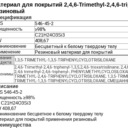
териал для покрытий 2,4,6-Trimethyl-2,4,6-tri
езиновый
ецификация
S
546-45-2
ищенность
≥98%
C21H24O3Si3
W
408,67
зникновение
Бесцветный к белому твердому телу
именение
Резиновый материал для покрытий
звание
1,3,5-TRIMETHYL-1,3,5-TRIPHENYLCYCLOTRISILOXANE
дукта:
2,4,6-Trimethyl-2,4,6-triphenyl-1,3,5,2,4,6-trioxatrisilinane; 2,4
2,4,6 trimethyl-2,4,6-triphenyl-; PHENYLMETHYLCYCLOSILO
нонимы:
TRIMETHYL-2,4,6-TRIPHENYLCYCLOTRISILOXANE; 1,3,5-TRIME
TRIMETHYL-1,3,5-TRIPHENYLCYCLOTRISILOXANE, СМЕШАН
исание
S
546-45-2
ищенность
≥98%
C21H24O3Si3
W
408,67
зникновение
бесцветное к белому твердому телу
териал для покрытий
применения резиновый
еимущества