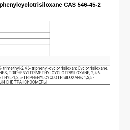
phenylcyclotrisiloxane CAS 546-45-2
,6-trimethyl-2,4,6-triphenyl-cyclotrisiloxan; Cyclotrisiloxane,
XANES; TRIPHENYLTRIMETHYLCYCLOTRISILOXANE; 2,4,6-
THYL-1,3,5-TRIPHENYLCYCLOTRISILOXANE; 1,3,5-
НЫЙ СНГ, ТРАНСИЗОМЕРЫ