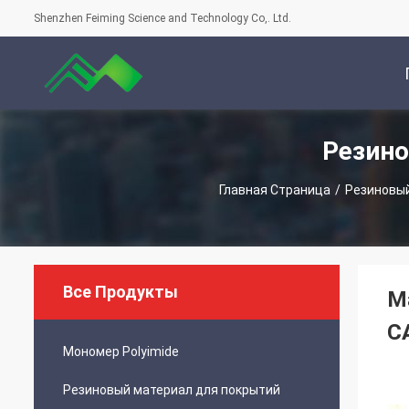
Shenzhen Feiming Science and Technology Co,. Ltd.
Резин
С
Главная Страница
/
Резиновы
Все Продукты
Ма
C
Мономер Polyimide
Резиновый материал для покрытий