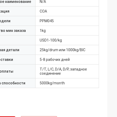
ое наименование
N/A
кация
COA
одели
PPM045
во мин заказа
1kg
USD1-100/kg
вая детали
25kg/drum или 1000kg/BIC
оставки
5-8 рабочих дней
T/T, L/C, D/A, D/P, западное
 оплаты
соединение
а способности
5000kg/month