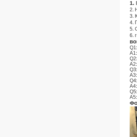
1.
2.
3.
4.
5.
6.
во
Q1
A1
Q2
A2
Q3
A3:
Q4
A4
Q5
A5:
Фо