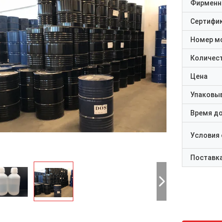
Фирменн
Сертифи
Номер м
Количест
Цена
Упаковы
Время д
Условия
Поставк