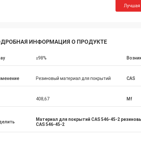
Лучшая
Лара Шенк из
Курт из Швейцарии
Оно изумительный что
порядке, и люди работают над
Feiming для превышен
Когда у меня будут новости, я
ДРОБНАЯ ИНФОРМАЦИЯ О ПРОДУКТЕ
ожидания, действител
юсь ими с вами.
профессионального на 
подгоняя, доставка, о
ay
≥98%
Возни
после-продажи.
именение
Резиновый материал для покрытий
CAS
408,67
Mf
Материал для покрытий CAS 546-45-2 резинов
делить
CAS 546-45-2