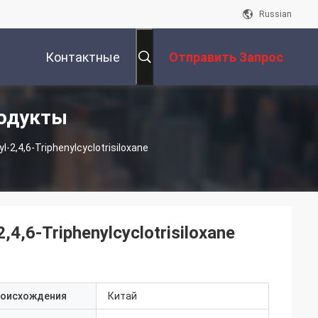
Russian
Контактные
Отправить Запрос
одукты
Данные
2,4,6-Triphenylcyclotrisiloxane
4,6-Triphenylcyclotrisiloxane
роисхождения
Китай