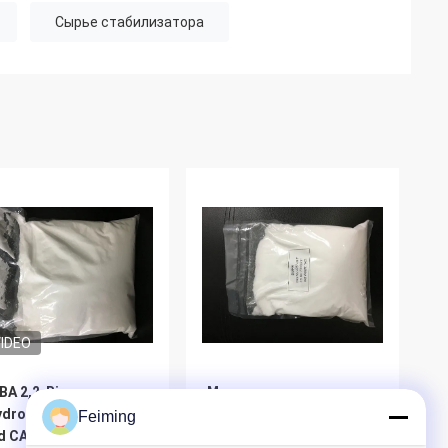
Сырье стабилизатора
IDEO
A 2,2-Bis
Материал для
ydroxymethyl) butyric
покрытий DMPA 2,2-Bis
Feiming
d CAS 10097-02-6
(оксиметильный)