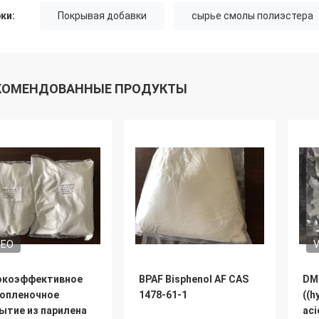
ки:
Покрывая добавки
сырье смолы полиэстера
КОМЕНДОВАННЫЕ ПРОДУКТЫ
DEO
V
окоэффективное
BPAF Bisphenol AF CAS
DMB
опленочное
1478-61-1
((h
ытие из парилена
aci