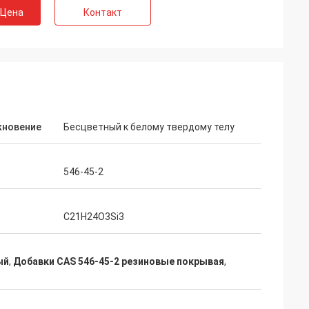
 Цена
Контакт
 Бельгии
 обслуживание
ия нашего
ьно
советовать с,
бслуживание
кновение
Бесцветный к белому твердому телу
546-45-2
C21H24O3Si3
ый
,
Добавки CAS 546-45-2 резиновые покрывая
,