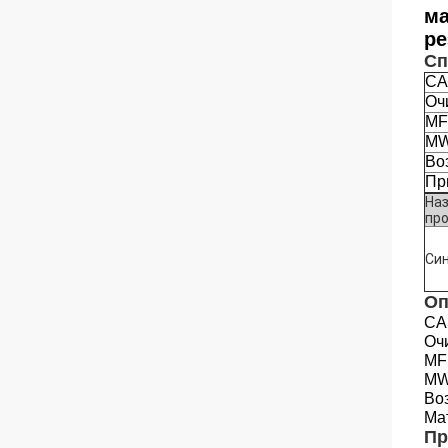
ма
р
Сп
CA
Оч
MF
M
Во
Пр
На
про
Си
Оп
CA
Оч
MF
M
Во
Ма
Пр