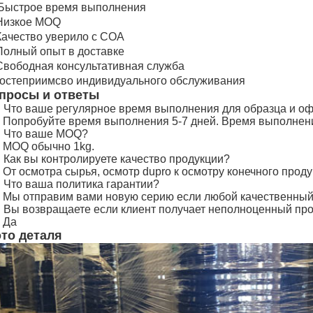
Быстрое время выполнения
 Низкое MOQ
 Качество уверило с COA
 Полный опыт в доставке
 Свободная консультативная служба
 гостеприимсво индивидуального обслуживания
просы и ответы
: Что ваше регулярное время выполнения для образца и 
: Попробуйте время выполнения 5-7 дней. Время выполнен
: Что ваше MOQ?
: MOQ обычно 1kg.
: Как вы контролируете качество продукции?
 От осмотра сырья, осмотр dupro к осмотру конечного проду
: Что ваша политика гарантии?
: Мы отправим вами новую серию если любой качественный
: Вы возвращаете если клиент получает неполноценный про
 Да
то деталя