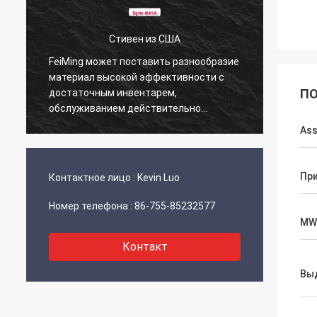
Стивен из США
FeiMing может поставить разнообразие
Все в 
материал высокой эффективности с
этим. 
ПО
достаточным инвентарем,
подел
обслуживанием действительно
фантастический.
Ass
Пр
Контактное лицо :
Kevin Luo
Номер телефона :
86-755-85232577
MW
Контакт
Вы