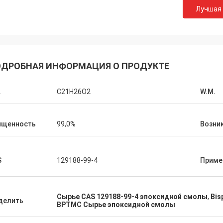
Лучшая
Лара Шенк из
Курт из Швейцарии
Оно изумительный что
порядке, и люди работают над
Feiming для превышен
Когда у меня будут новости, я
ДРОБНАЯ ИНФОРМАЦИЯ О ПРОДУКТЕ
ожидания, действител
юсь ими с вами.
профессионального на 
подгоняя, доставка, о
.
C21H26O2
W.M.
после-продажи.
ищенность
99,0%
Возни
S
129188-99-4
Приме
Сырье CAS 129188-99-4 эпоксидной смолы
,
Bis
делить
BPTMC Сырье эпоксидной смолы