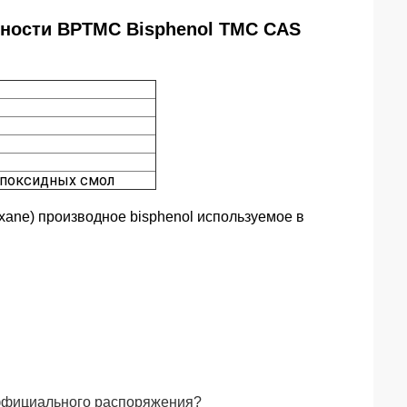
ности BPTMC Bisphenol TMC CAS
 эпоксидных смол
ohexane) производное bisphenol используемое в
оффициального распоряжения?