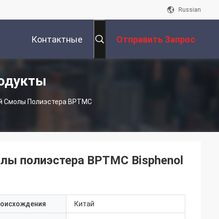
Russian
Контактные
Отправить Запрос
одукты
Данные
ой Смолы Полиэстера BPTMC
лы полиэстера BPTMC Bisphenol
роисхождения
Китай