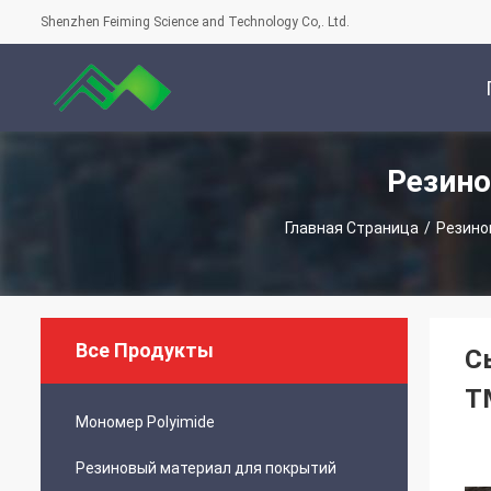
Shenzhen Feiming Science and Technology Co,. Ltd.
Резин
С
Главная Страница
/
Резино
Все Продукты
С
T
Мономер Polyimide
Резиновый материал для покрытий