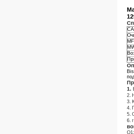
Ма
12
Сп
CA
Оч
MF
M
Во
Пр
Оп
Bis
по
Пр
1.
2.
3.
4.
5.
6.
во
Q1