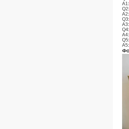
A1
Q2
A2
Q3
A3:
Q4
A4
Q5
A5:
Фо