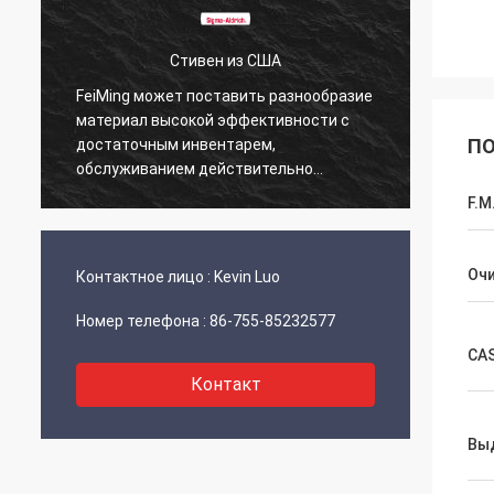
Стивен из США
FeiMing может поставить разнообразие
Все в 
материал высокой эффективности с
этим. 
ПО
достаточным инвентарем,
подел
обслуживанием действительно
фантастический.
F.M
Оч
Контактное лицо :
Kevin Luo
Номер телефона :
86-755-85232577
CA
Контакт
Вы