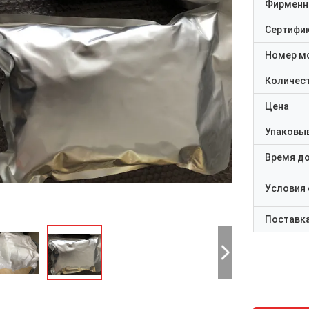
Фирменн
Сертифи
Номер м
Количест
Цена
Упаковы
Время д
Условия
Поставк