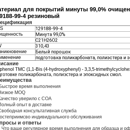
териал для покрытий минуты 99,0% очищен
9188-99-4 резиновый
ецификация
S
129188-99-4
ищенность
Минута 99,0%
C21H26O2
W
310,43
зникновение
Белый порошок
именение
подготовка поликарбоната, полиэстера и
исание
phenol TMC (1,1-Bis (4-hydroxyphenyl) - 3,3,5-trimethylcycl
дготовке поликарбоната, полиэстера и эпоксидных смол.
еимущества
Быстрое время выполнения
 Низкое MOQ
 Качество уверило с COA
 Полный опыт в доставке
 Свободная консультативная служба
 гостеприимсво индивидуального обслуживания
просы и ответы
: Что ваше регулярное время выполнения для образца и 