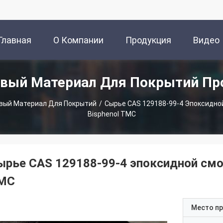
Главная
О Компании
Продукция
Видео
овый Материал Для Покрытий Пр
траница
вый Материал Для Покрытий
/
Сырье CAS 129188-99-4 Эпоксидн
Bisphenol TMC
ырье CAS 129188-99-4 эпоксидной смо
MC
Место п