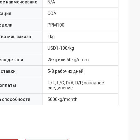
ое наименование
N/A
кация
COA
одели
PPM100
во мин заказа
1kg
USD1-100/kg
вая детали
25kg или 50kg/drum
оставки
5-8 рабочих дней
T/T, L/C, D/A, D/P, западное
 оплаты
соединение
а способности
5000kg/month