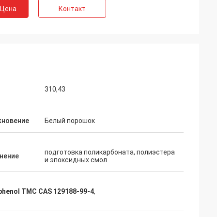
 Цена
Контакт
 Бельгии
 обслуживание
ия нашего
ьно
советовать с,
бслуживание
310,43
кновение
Белый порошок
подготовка поликарбоната, полиэстера
нение
и эпоксидных смол
phenol TMC CAS 129188-99-4
,