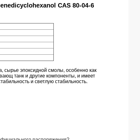
denedicyclohexanol CAS 80-04-6
ера, сырье эпоксидной смолы, особенно как
вающ танк и другие компоненты, и имеет
табильность и светлую стабильность.
оффициального распоряжения?