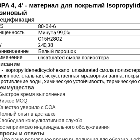
PA 4, 4' - материал для покрытий Isopropyli
езиновый
ецификация
S
80-04-6
ищенность
Минута 99,0%
C15H28O2
W
240,38
зникновение
Белый порошок
именение
unsaturated смола полиэстера
исание
' - isopropylidenedicyclohexanol unsaturated смола полиэст
еклянное, стальная, искусственная мраморная ванна, покры
противление воды, химическую устойчивость, термическую с
еимущества
Быстрое время выполнения
 Низкое MOQ
 Качество уверило с COA
 Полный опыт в доставке
 Свободная консультативная служба
 гостеприимсво индивидуального обслуживания
просы и ответы
: Что ваше регулярное время выполнения для образца и 