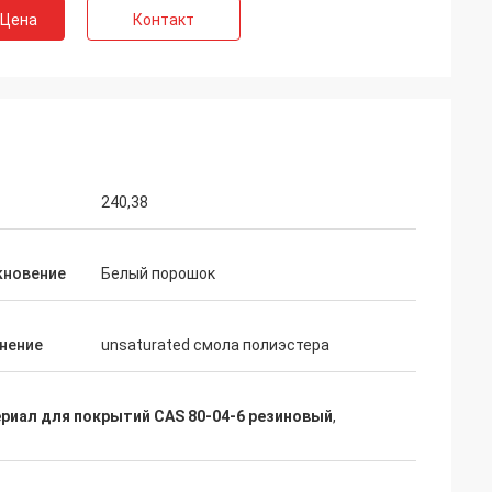
 Цена
Контакт
гии
луживание
шего
товать с,
живание
240,38
кновение
Белый порошок
нение
unsaturated смола полиэстера
риал для покрытий CAS 80-04-6 резиновый
,