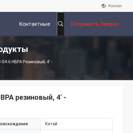
Russian
Контактные
Отправить Запрос
одукты
Данные
04-6 HBPA Резиновый, 4' -
PA резиновый, 4' -
роисхождения
Китай