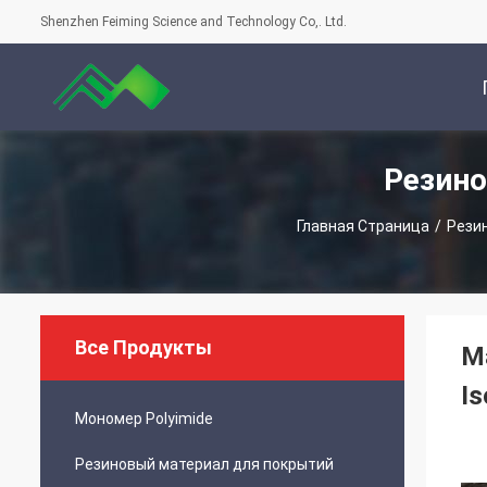
Shenzhen Feiming Science and Technology Co,. Ltd.
Резин
С
Главная Страница
/
Рези
Все Продукты
М
Is
Мономер Polyimide
Резиновый материал для покрытий