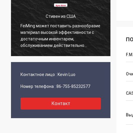
Стивен из США
К
FeiMing может поставить разнообразие
Все в поря
материал высокой эффективности с
этим. Когда
ПО
достаточным инвентарем,
поделюсь и
обслуживанием действительно
фантастический.
F.M
Оч
Контактное лицо :
Kevin Luo
Номер телефона :
86-755-85232577
CA
Контакт
Вы