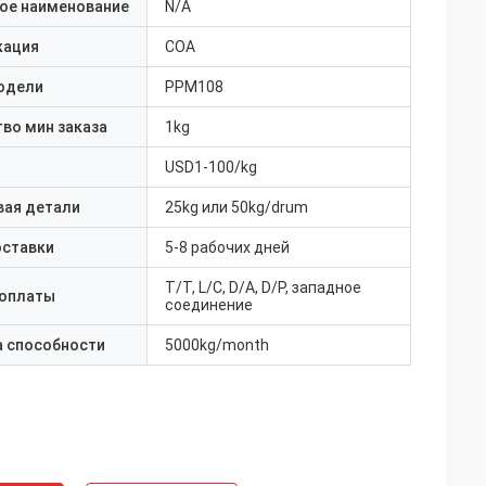
ое наименование
N/A
кация
COA
одели
PPM108
во мин заказа
1kg
USD1-100/kg
вая детали
25kg или 50kg/drum
оставки
5-8 рабочих дней
T/T, L/C, D/A, D/P, западное
 оплаты
соединение
а способности
5000kg/month