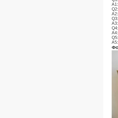
A1
Q2
A2
Q3
A3:
Q4
A4
Q5
A5:
Фо