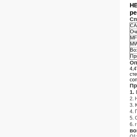
HB
р
Сп
CA
Оч
MF
M
Во
Пр
Оп
4,4
ст
со
Пр
1.
2.
3.
4.
5.
6.
во
Q1