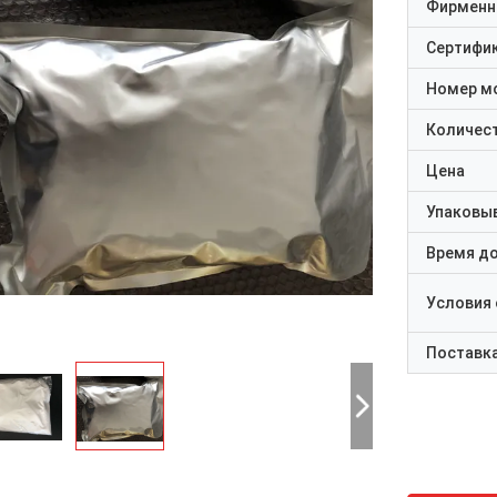
Фирменн
Сертифи
Номер м
Количест
Цена
Упаковы
Время д
Условия
Поставк