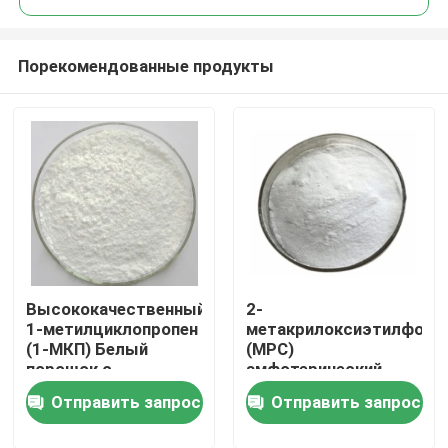
Порекомендованные продукты
Высококачественный
2-
Дом
1-метилциклопропен
метакрилоксиэтилфосф
(1-МКП) Белый
(MPC)
порошок с
амфотерический
Продукты
содержанием ≥ 3,3%
звиттерионный
Отправить запрос
Отправить запрос
в качестве
мономер
эффективного
метакрилата,
Видео