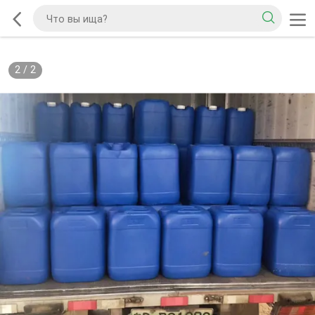
2
/
2