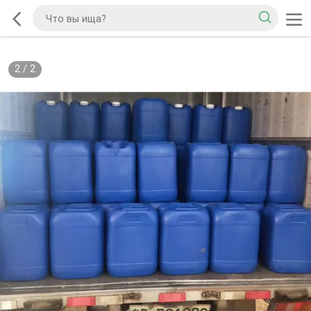
2
/
2