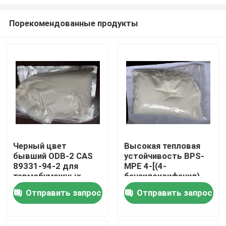
Порекомендованные продукты
Черный цвет
Высокая тепловая
бывший ODB-2 CAS
устойчивость BPS-
Дом
89331-94-2 для
MPE 4-[(4-
термобумажных
бензилоксифенил)
химикатов и
сульфонил]фенол
Продукты
Отправить запрос
Отправить запрос
материалов для
Разработчик цвета
записи
обладает отличной
теплостойкостью,
Видео