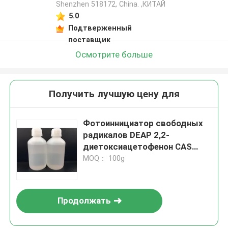
Shenzhen 518172, China. ,КИТАЙ
5.0
Подтверженный
поставщик
Осмотрите больше
Получить лучшую цену для
Фотоиннициатор свободных
радикалов DEAP 2,2-
диетоксиацетофенон CAS
6175-45-7 Высокая
MOQ： 100g
эффективность с быстрой
скоростью отверждения
Продолжать