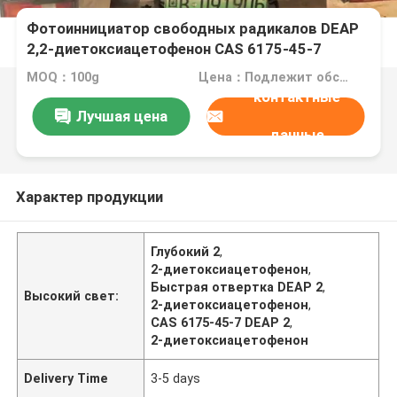
Фотоиннициатор свободных радикалов DEAP
2,2-диетоксиацетофенон CAS 6175-45-7
Высокая эффективность с быстрой
MOQ：100g
Цена：Подлежит обсуждению
скоростью отверждения
контактные
Лучшая цена
данные
Характер продукции
Глубокий 2
,
2-диетоксиацетофенон
,
Быстрая отвертка DEAP 2
,
Высокий свет:
2-диетоксиацетофенон
,
CAS 6175-45-7 DEAP 2
,
2-диетоксиацетофенон
Delivery Time
3-5 days