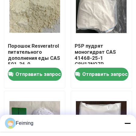
свойствами, широко
используемая в
фармацевтике,
О нас
пищевой
промышленности и
производстве
Путешествие фабрики
товаров
повседневного
Порошок Resveratrol
P5P пудрят
спроса.
питательного
моногидрат CAS
Проверка качества
дополнения еды CAS
41468-25-1
501-36-0
C8H12NO7P
органический
Pyridoxal-5-
Отправить запрос
Отправить запрос
Свяжитесь мы
Phosphate
Спросите цитату
Мономер Polyimide
Feiming
Резиновый материал для покрытий