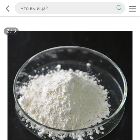
2
/
3