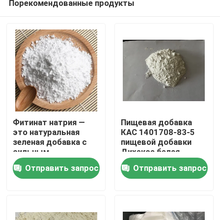
Порекомендованные продукты
Фитинат натрия —
Пищевая добавка
это натуральная
КАС 1401708-83-5
зеленая добавка с
пищевой добавки
сильным
Дихекса белая
Дом
хелатирующим
твердая
Отправить запрос
Отправить запрос
действием по
отношению к ионам
Продукты
металлов, мощными
антиоксидантными и
защитными
Видео