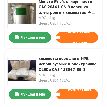
Минута 99,5% очищенности
CAS 20441-06-9 порошка
Особенные химикаты
электронных химикатов P-
TPD белая
MOQ：1kg
Цена：USD1-100/kg
контактные
Лучшая цена
данные
химикаты порошка α-NPB
используемые в электронике
OLEDs CAS 123847-85-8
MOQ：1kg
Цена：USD1-100/kg
контактные
Лучшая цена
данные