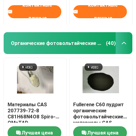
контактные
контактные
используется для
производства
высокомолекулярной
данные
данные
системы на основе
воды
Органические фотовольтайческие материалы
(40)
Материалы CAS
Fullerene C60 пудрит
207739-72-8
органические
C81H68N4O8 Spiro-
фотовольтайческие
OMeTAD
материалы CAS
органические
99685-96-8
Лучшая цена
Лучшая цена
фотовольтайческие