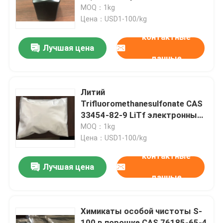
MOQ：1kg
Цена：USD1-100/kg
О нас
контактные
Лучшая цена
данные
Путешествие фабрики
Проверка качества
Литий
Trifluoromethanesulfonate CAS
33454-82-9 LiTf электронный
Свяжитесь мы
химический аддитивный
MOQ：1kg
Цена：USD1-100/kg
Спросите цитату
контактные
Лучшая цена
данные
Мономер Polyimide
Химикаты особой чистоты S-
Резиновый материал для покрытий
100 в порошке CAS 76185-65-4