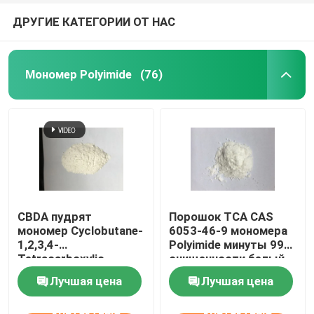
ДРУГИЕ КАТЕГОРИИ ОТ НАС
Мономер Polyimide
(76)
CBDA пудрят
Порошок TCA CAS
мономер Cyclobutane-
6053-46-9 мономера
1,2,3,4-
Polyimide минуты 99%
Tetracarboxylic
очищенности белый
Dianhydride Polyimide
твердый
Лучшая цена
Лучшая цена
CAS 4415-87-6
контактные
контактные