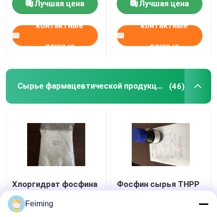
Лучшая цена
Лучшая цена
очищенности
контактные
контактные
данные
данные
Сырье фармацевтической продукции
(46)
Хлоргидрат фосфина
Фосфин сырья THPP
HCL Tris CAS 51805-
Tris
45-9 TCEP (2-
фармацевтической
Feiming
Carboxyethyl)
продукции CAS 4706-