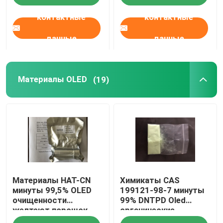
контактные
контактные
данные
данные
Материалы OLED
(19)
Материалы HAT-CN
Химикаты CAS
минуты 99,5% OLED
199121-98-7 минуты
очищенности
99% DNTPD Oled
желтеют порошок
органические
CAS 105598-27-4
материальные Oled