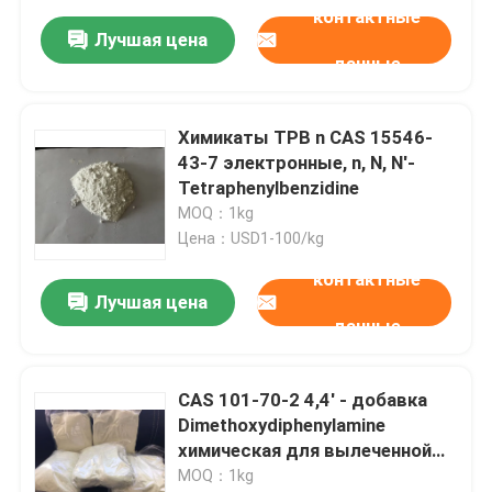
контактные
Лучшая цена
данные
Химикаты TPB n CAS 15546-
43-7 электронные, n, N, N'-
Tetraphenylbenzidine
MOQ：1kg
Цена：USD1-100/kg
контактные
Лучшая цена
данные
CAS 101-70-2 4,4' - добавка
Dimethoxydiphenylamine
химическая для вылеченной
резины
MOQ：1kg