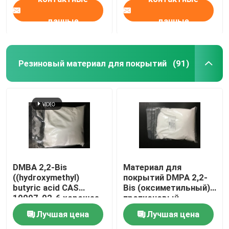
данные
данные
Резиновый материал для покрытий
(91)
DMBA 2,2-Bis
Материал для
((hydroxymethyl)
покрытий DMPA 2,2-
butyric acid CAS
Bis (оксиметильный)
10097-02-6 хорошее
пропионовый
скрещивающее и
кисловочный CAS
Лучшая цена
Лучшая цена
гидрофильное
4767-03-7 резиновый
средство или