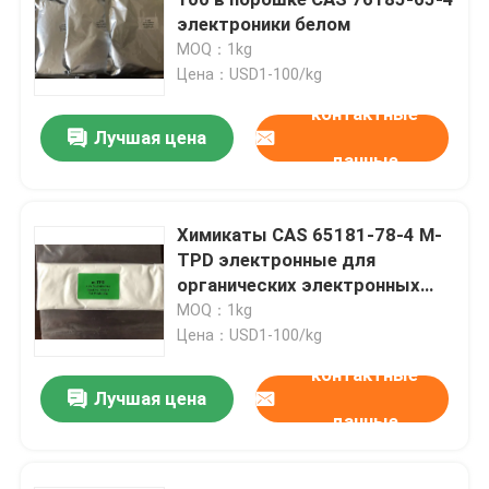
электроники белом
MOQ：1kg
Электронные химикаты
Цена：USD1-100/kg
контактные
Органические фотовольтайческие материалы
Лучшая цена
данные
Материалы OLED
Химикаты CAS 65181-78-4 M-
TPD электронные для
Сырье фармацевтической продукции
органических электронных
устройств
MOQ：1kg
Сырье личной заботы
Цена：USD1-100/kg
контактные
Лучшая цена
Косметическое сырье
данные
Дополнение еды питательное