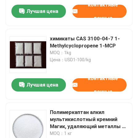
контактные
Лучшая цена
данные
химикаты CAS 3100-04-7 1-
Methylcyclopropene 1-MCP
MOQ：1kg
Цена：USD1-100/kg
контактные
Лучшая цена
данные
Полимеркаптан алкил
мультикислотный кремний
Магик, удаляющий металлы и
органические примеси,
MOQ：1 кг