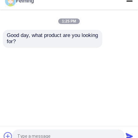
очищенности
99% DNTPD Oled
Feiming
желтеют порошок
органические
CAS 105598-27-4
материальные Oled
Лучшая цена
Лучшая цена
очищенности
1:25 PM
контактные
контактные
Good day, what product are you looking 
for?
данные
данные
Осмотрите больше
Главная страница
Карта сайта
контактные данные
Desktop Site
Карта сайта
Privacy Policy
Качество
Мономер Polyimide
Китайская
фабрика.Copyright © 2026 Shenzhen Feiming
Science and Technology Co,. Ltd.. All Rights