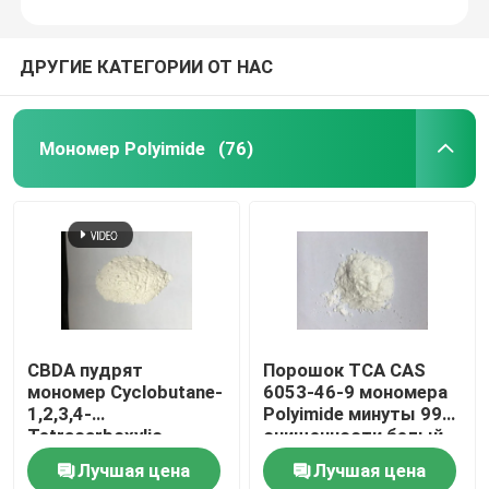
ДРУГИЕ КАТЕГОРИИ ОТ НАС
Мономер Polyimide
(76)
CBDA пудрят
Порошок TCA CAS
мономер Cyclobutane-
6053-46-9 мономера
1,2,3,4-
Polyimide минуты 99%
Tetracarboxylic
очищенности белый
Dianhydride Polyimide
твердый
Лучшая цена
Лучшая цена
CAS 4415-87-6