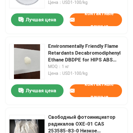
восстанавливающий
Цена：USD1-100/kg
драгоценные металлы
контактные
Лучшая цена
данные
Environmentally Friendly Flame
Retardants Decabromodiphenyl
Ethane DBDPE for HIPS ABS
Resin PVC PP Plastics
MOQ：1 кг
Цена：USD1-100/kg
контактные
Лучшая цена
Дом
данные
Продукты
Свободный фотоинициатор
радикалов OXE-01 CAS
253585-83-0 Низкое
Видео