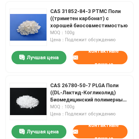
CAS 31852-84-3 PTMC Поли
((триметен карбонат) с
хорошей биосовместимостью
MOQ：100g
Цена：Подлежит обсуждению
контактные
Лучшая цена
данные
CAS 26780-50-7 PLGA Поли
((DL-Лактид-Когликолид)
Биомедицинский полимерный
разлагаемый материал
MOQ：100g
Цена：Подлежит обсуждению
контактные
Лучшая цена
данные