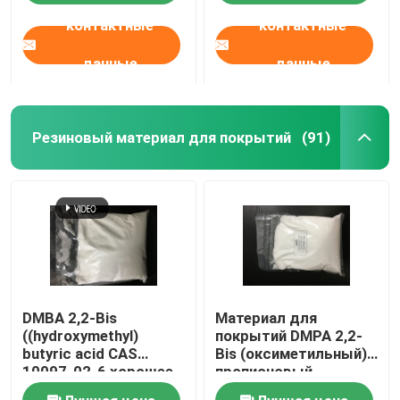
контактные
контактные
данные
данные
Резиновый материал для покрытий
(91)
DMBA 2,2-Bis
Материал для
((hydroxymethyl)
покрытий DMPA 2,2-
butyric acid CAS
Bis (оксиметильный)
10097-02-6 хорошее
пропионовый
скрещивающее и
кисловочный CAS