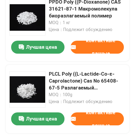
PPDO Poly ((P-Dioxanone) CAS
31621-87-1 Макромолекула
Особенные химикаты
биоразлагаемый полимер
MOQ：1 кг
Цена：Подлежит обсуждению
контактные
Лучшая цена
данные
PLCL Poly ((L-Lactide-Co-ε-
Caprolactone) Cas No 65408-
67-5 Разлагаемый
полимерный материал
MOQ：100g
Цена：Подлежит обсуждению
контактные
Лучшая цена
данные