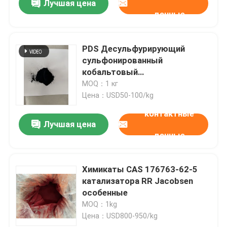
Лучшая цена
данные
PDS Десульфурирующий
сульфонированный
кобальтовый
фталоцианиновый
MOQ：1 кг
катализатор
Цена：USD50-100/kg
контактные
Лучшая цена
данные
Химикаты CAS 176763-62-5
катализатора RR Jacobsen
особенные
MOQ：1kg
Цена：USD800-950/kg