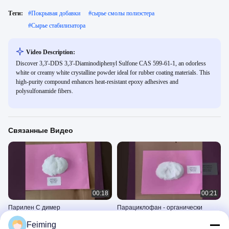
Теги:
#
Покрывая добавки
#
сырье смолы полиэстера
#
Сырье стабилизатора
Video Description:
Discover 3,3'-DDS 3,3'-Diaminodiphenyl Sulfone CAS 599-61-1, an odorless
white or creamy white crystalline powder ideal for rubber coating materials. This
high-purity compound enhances heat-resistant epoxy adhesives and
polysulfonamide fibers.
Связанные Видео
00:18
00:21
Парилен С димер
Парациклофан - органически
Модифицированный
синтезированный полимерный
Feiming
хлорированный мономер
наноматериал
2503
2503