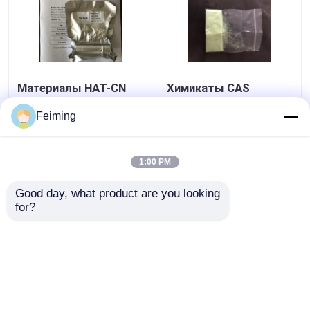
Материалы HAT-CN
Химикаты CAS
минуты 99,5% OLED
199121-98-7 минуты
очищенности
99% DNTPD Oled
Feiming
желтеют порошок
органические
CAS 105598-27-4
материальные Oled
Лучшая цена
Лучшая цена
очищенности
1:00 PM
контактные
контактные
Good day, what product are you looking 
for?
данные
данные
Осмотрите больше
Главная страница
Карта сайта