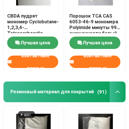
Особенные химикаты
CBDA пудрят
Порошок TCA CAS
мономер Cyclobutane-
6053-46-9 мономера
1,2,3,4-
Polyimide минуты 99%
Tetracarboxylic
очищенности белый
Dianhydride Polyimide
твердый
Лучшая цена
Лучшая цена
CAS 4415-87-6
контактные
контактные
данные
данные
Резиновый материал для покрытий
(91)