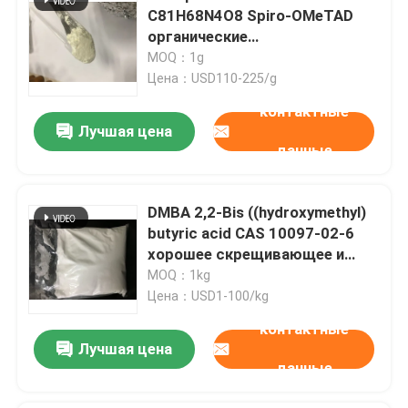
C81H68N4O8 Spiro-OMeTAD
органические
фотовольтайческие
MOQ：1g
Цена：USD110-225/g
контактные
Лучшая цена
данные
DMBA 2,2-Bis ((hydroxymethyl)
butyric acid CAS 10097-02-6
хорошее скрещивающее и
гидрофильное средство или
MOQ：1kg
используется для
Цена：USD1-100/kg
производства
контактные
высокомолекулярной
Лучшая цена
системы на основе воды
данные