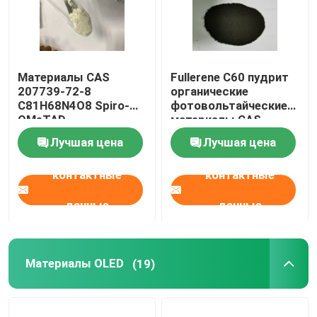
Материалы CAS
Fullerene C60 пудрит
207739-72-8
органические
C81H68N4O8 Spiro-
фотовольтайческие
OMeTAD
материалы CAS
органические
99685-96-8
Лучшая цена
Лучшая цена
фотовольтайческие
контактные
контактные
данные
данные
Материалы OLED
(19)