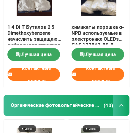
1 4 Di T Бутилов 2 5
химикаты порошка α-
Dimethoxybenzene
NPB используемые в
начислить защищают
электронике OLEDs
добавку электролита
CAS 123847-85-8
Лучшая цена
Лучшая цена
контактные
контактные
данные
данные
Органические фотовольтайческие материалы
(40)