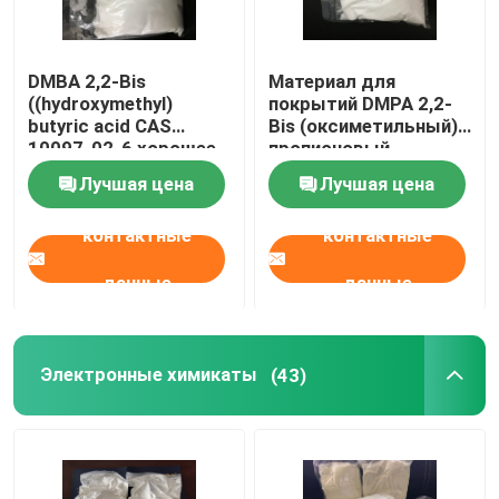
DMBA 2,2-Bis
Материал для
((hydroxymethyl)
покрытий DMPA 2,2-
butyric acid CAS
Bis (оксиметильный)
10097-02-6 хорошее
пропионовый
скрещивающее и
кисловочный CAS
Лучшая цена
Лучшая цена
гидрофильное
4767-03-7 резиновый
средство или
контактные
контактные
используется для
производства
высокомолекулярной
данные
данные
системы на основе
воды
Электронные химикаты
(43)