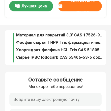
контактные
Лучшая цена
Затвердитель порошка Dcd Dicyandiamide и сырье CAS 461-58-5 стабилизатора
данные
Материал для покрытий 3,3' CAS 17526-94-2 резиновый - (4-Methyl-1,3-Phenylene) Bis (1,1-Dimethylurea)
О нас
Фосфин сырья THPP Tris фармацевтической продукции CAS 4706-17-6 (3-Hydroxypropyl)
Хлоргидрат фосфина HCL Tris CAS 51805-45-9 TCEP (2-Carboxyethyl)
Путешествие фабрики
Сырье IPBC Iodocarb CAS 55406-53-6 сохранительное для продуктов заботы кожи
Белые BCDMH пудрят CAS 32718-18-6 для дезодоратора и уборщика
Проверка качества
99,0% сырье Piroctone Olamine личной заботы пудрит CAS 68890-66-4
Climbazole пудрит агент C15H17ClN2O2 лекарства имидазола CAS 38083-17-9 противогрибковый
Свяжитесь мы
Кожа PMD P-Menthane-3,8-Diol заботит минута 99,0% очищенности CAS 42822-86-6 сырья
CMIT/MIT пудрят сырье личной заботы 14% CAS 26172-55-4 CAS 2682-20-4
Спросите цитату
Оставьте сообщение
MIT 2-Methyl-4-Isothiazolin-3-One сырья личной заботы CAS 2682-20-4
Мы скоро тебе перезвоним!
Сырье CAS 84380-01-8 C12H16O7 белого α-Arbutin порошка косметическое
Мономер Polyimide
кожа CAS 497-76-7 сырья продуктов β-Arbutin косметическая забеливая агент
Порошок ингредиентов C6H6O4 заботы кожи CAS 501-30-4 сырцовый койевый кисловочный для кожи
Резиновый материал для покрытий
Койевое кисловочное Dipalmitate пудрит сырцовые косметические ингредиенты CAS 79725-98-7