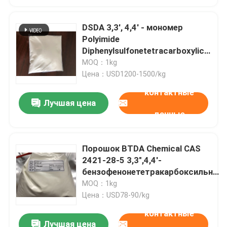
DSDA 3,3', 4,4' - мономер
Polyimide
Diphenylsulfonetetracarboxylic
Dianhydride CAS 2540-99-0
MOQ：1kg
Цена：USD1200-1500/kg
контактные
Лучшая цена
данные
Порошок BTDA Chemical CAS
2421-28-5 3,3",4,4'-
бензофенонететракарбоксильный
диангидрид
MOQ：1kg
Цена：USD78-90/kg
контактные
Лучшая цена