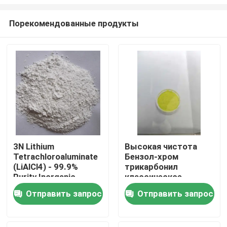
Порекомендованные продукты
3N Lithium
Высокая чистота
Tetrachloroaluminate
Бензол-хром
Дом
(LiAlCl4) - 99.9%
трикарбонил
Purity Inorganic
классическое
Electrolyte Salt for
органометаллическое
Продукты
Отправить запрос
Отправить запрос
Non-Flammable High-
координационное
Rate Lithium Battery
соединение.
Systems
Видео