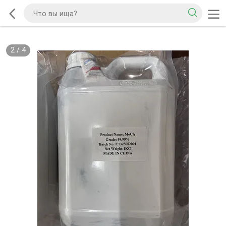
2
/
4