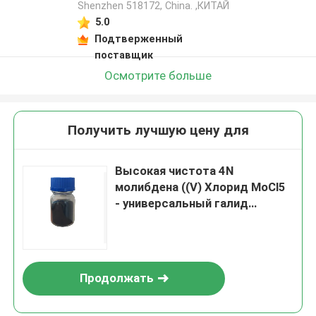
Shenzhen 518172, China. ,КИТАЙ
5.0
Подтверженный
поставщик
Осмотрите больше
Получить лучшую цену для
Высокая чистота 4N
молибдена ((V) Хлорид MoCl5
- универсальный галид
переходного металла,
известный своей сильной
кислотностью Льюиса и его
ролью ключевого
Продолжать
промежуточного вещества в
химии молибдена