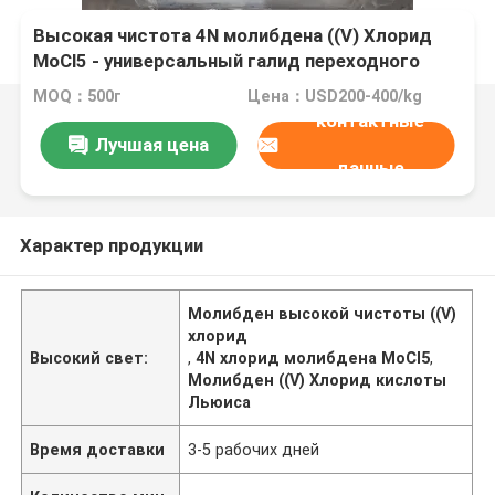
Высокая чистота 4N молибдена ((V) Хлорид
MoCl5 - универсальный галид переходного
металла, известный своей сильной
MOQ：500г
Цена：USD200-400/kg
кислотностью Льюиса и его ролью ключевого
контактные
промежуточного вещества в химии молибдена
Лучшая цена
данные
Характер продукции
Молибден высокой чистоты ((V)
хлорид
Высокий свет:
,
4N хлорид молибдена MoCl5
,
Молибден ((V) Хлорид кислоты
Льюиса
Время доставки
3-5 рабочих дней