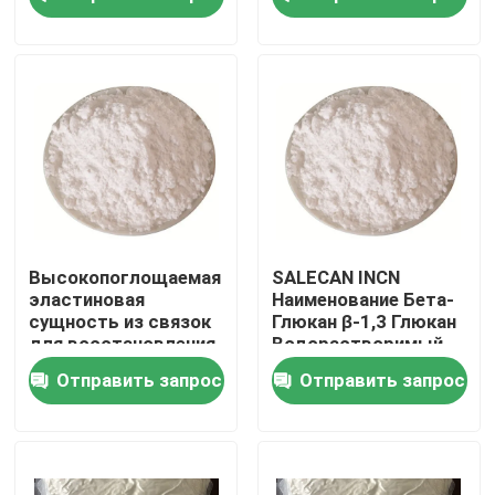
косметические
Tranexamic
белый
кисловочному для
кожи
О нас
Путешествие фабрики
Проверка качества
Свяжитесь мы
Высокопоглощаемая
SALECAN INCN
эластиновая
Наименование Бета-
сущность из связок
Глюкан β-1,3 Глюкан
Спросите цитату
для восстановления
Водорастворимый
эластичности
Глюкан Для
Отправить запрос
Отправить запрос
кремов для кожи
косметики
Мономер Polyimide
Резиновый материал для покрытий