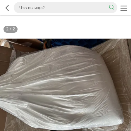
2
/
2