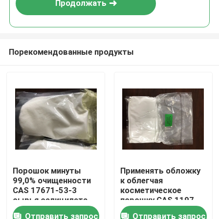
Продолжать
Порекомендованные продукты
Дом
Порошок минуты
Применять обложку
99,0% очищенности
к облегчая
Продукты
CAS 17671-53-3
косметическое
сырья салицилата
порошку CAS 1197-
Betaine
18-8 сырья
Отправить запрос
Отправить запрос
Видео