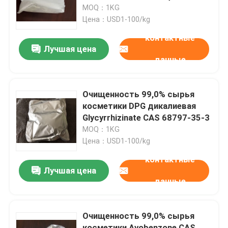
порошка
MOQ：1KG
Цена：USD1-100/kg
О нас
контактные
Лучшая цена
данные
Путешествие фабрики
Проверка качества
Очищенность 99,0% сырья
косметики DPG дикалиевая
Glycyrrhizinate CAS 68797-35-3
Свяжитесь мы
MOQ：1KG
Цена：USD1-100/kg
Спросите цитату
контактные
Лучшая цена
данные
Мономер Polyimide
Очищенность 99,0% сырья
Резиновый материал для покрытий
косметики Avobenzone CAS