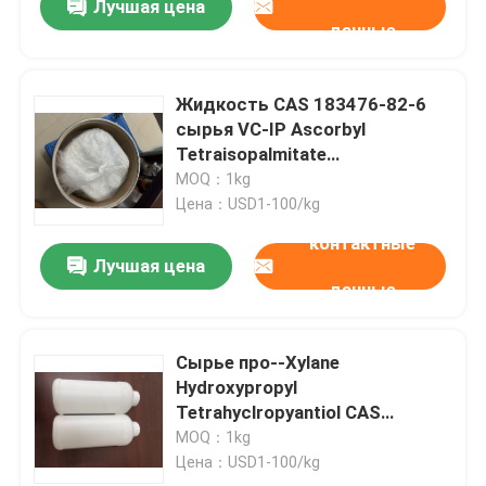
Лучшая цена
данные
Жидкость CAS 183476-82-6
сырья VC-IP Ascorbyl
Tetraisopalmitate
косметическое ясная
MOQ：1kg
Цена：USD1-100/kg
контактные
Лучшая цена
данные
Сырье про--Xylane
Hydroxypropyl
Tetrahyclropyantiol CAS
439685-79-7 косметическое
MOQ：1kg
Цена：USD1-100/kg