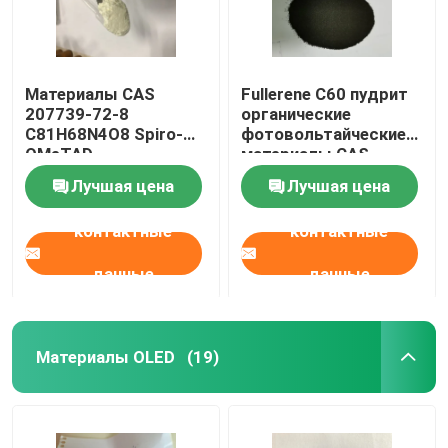
Материалы CAS
Fullerene C60 пудрит
207739-72-8
органические
C81H68N4O8 Spiro-
фотовольтайческие
OMeTAD
материалы CAS
органические
99685-96-8
Лучшая цена
Лучшая цена
фотовольтайческие
контактные
контактные
данные
данные
Материалы OLED
(19)