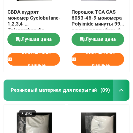
CBDA пудрят
Порошок TCA CAS
мономер Cyclobutane-
6053-46-9 мономера
1,2,3,4-
Polyimide минуты 99%
Tetracarboxylic
очищенности белый
Dianhydride Polyimide
твердый
Лучшая цена
Лучшая цена
CAS 4415-87-6
контактные
контактные
данные
данные
Резиновый материал для покрытий
(89)