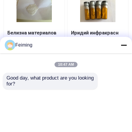
Белизна материалов
Иридий инфракрасн
M-CBP OLED пудрит
материалов CAS
CAS 342638-54-4
94928-86-6 OLED
Feiming
C36H24N2
(Ppy) 3 Tris (2-
Phenylpyridine)
Лучшая цена
Лучшая цена
10:47 AM
контактные
контактные
Good day, what product are you looking 
for?
данные
данные
Осмотрите больше
Главная страница
Карта сайта
контактные данные
Desktop Site