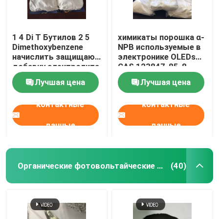
1 4 Di T Бутилов 2 5
химикаты порошка α-
Dimethoxybenzene
NPB используемые в
начислить защищают
электронике OLEDs
добавку электролита
CAS 123847-85-8
Лучшая цена
Лучшая цена
контактные
контактные
данные
данные
Органические фотовольтайческие материалы
(40)