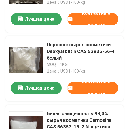
Цена：USD1-100/kg
контактные
Лучшая цена
данные
Порошок сырья косметики
Deoxyarbutin CAS 53936-56-4
белый
MOQ：1KG
Цена：USD1-100/kg
контактные
Лучшая цена
Дом
данные
Продукты
Белая очищенность 98,0%
сырья косметики Carnosine
CAS 56353-15-2 N-ацетила
Видео