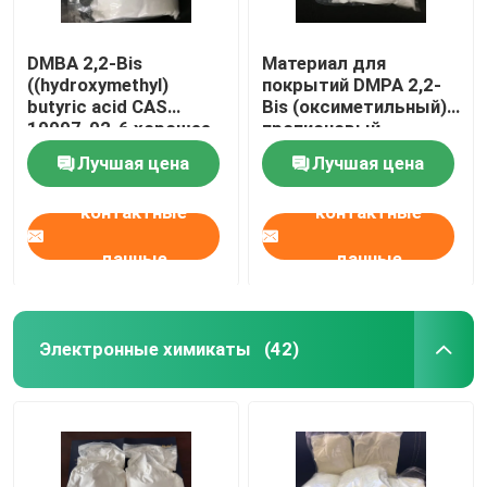
DMBA 2,2-Bis
Материал для
((hydroxymethyl)
покрытий DMPA 2,2-
butyric acid CAS
Bis (оксиметильный)
10097-02-6 хорошее
пропионовый
скрещивающее и
кисловочный CAS
Лучшая цена
Лучшая цена
гидрофильное
4767-03-7 резиновый
средство или
контактные
контактные
используется для
производства
высокомолекулярной
данные
данные
системы на основе
воды
Электронные химикаты
(42)