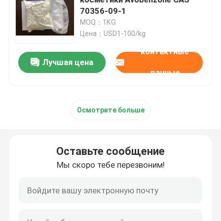
70356-09-1
MOQ：1KG
Электронные химикаты
Цена：USD1-100/kg
контактные
Органические фотовольтайческие материалы
Лучшая цена
данные
Материалы OLED
Осмотрите больше
Сырье фармацевтической продукции
Оставьте сообщение
Сырье личной заботы
Мы скоро тебе перезвоним!
Косметическое сырье
Дополнение еды питательное