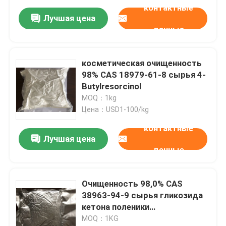
контактные
Лучшая цена
данные
косметическая очищенность
98% CAS 18979-61-8 сырья 4-
Butylresorcinol
MOQ：1kg
Цена：USD1-100/kg
контактные
Лучшая цена
данные
Очищенность 98,0% CAS
38963-94-9 сырья гликозида
кетона поленики
косметическая
MOQ：1KG