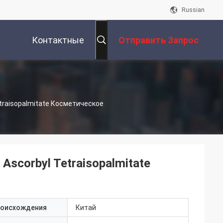
Russian
Контактные
Отправить Запрос
Данные
traisopalmitate Косметическое
scorbyl Tetraisopalmitate
роисхождения
Китай