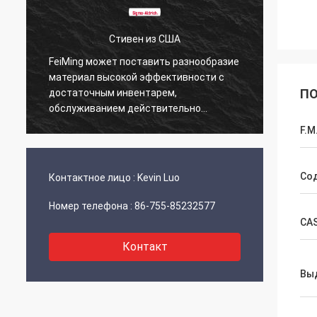
Стивен из США
FeiMing может поставить разнообразие
Все в 
материал высокой эффективности с
этим. 
ПО
достаточным инвентарем,
подел
обслуживанием действительно
фантастический.
F.M
Со
Контактное лицо :
Kevin Luo
Номер телефона :
86-755-85232577
CA
Контакт
Вы