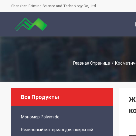
Shenzhen Feiming Science and Technology Co,. Ltd.
С
Главная Страница
/
Косметич
Все Продукты
Ж
к
Мономер Polyimide
Резиновый материал для покрытий