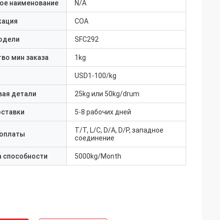
ое наименование
N/A
кация
COA
одели
SFC292
во мин заказа
1kg
USD1-100/kg
вая детали
25kg или 50kg/drum
оставки
5-8 рабочих дней
T/T, L/C, D/A, D/P, западное
 оплаты
соединение
а способности
5000kg/Month