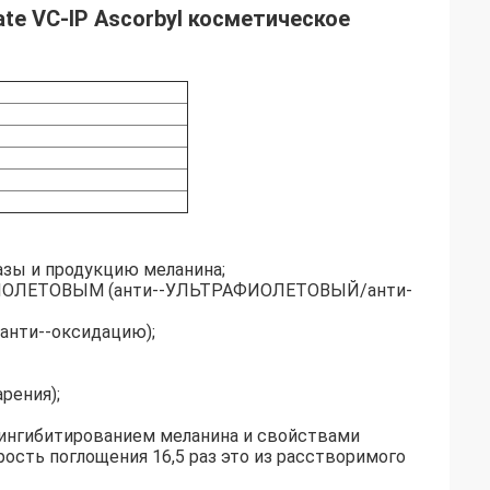
ate VC-IP Ascorbyl косметическое
азы и продукцию меланина;
АФИОЛЕТОВЫМ (анти--УЛЬТРАФИОЛЕТОВЫЙ/анти-
анти--оксидацию);
рения);
, ингибитированием меланина и свойствами
рость поглощения 16,5 раз это из расстворимого