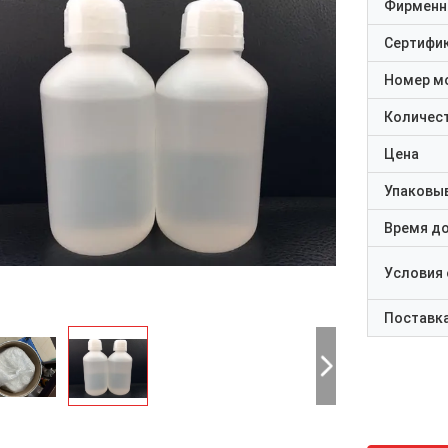
Фирменн
Сертифи
Номер м
Количест
Цена
Упаковы
Время д
Условия
Поставк