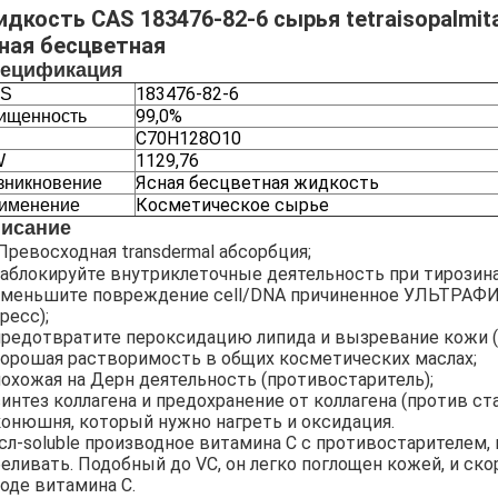
дкость CAS 183476-82-6 сырья tetraisopalmit
ная бесцветная
ецификация
183476-82-6
S
99,0%
ищенность
C70H128O10
1129,76
W
Ясная бесцветная жидкость
зникновение
Косметическое сырье
именение
исание
Превосходная transdermal абсорбция;
 заблокируйте внутриклеточные деятельность при тирозин
 уменьшите повреждение cell/DNA причиненное УЛЬТР
ресс);
 предотвратите пероксидацию липида и вызревание кожи (
 хорошая растворимость в общих косметических маслах;
 похожая на Дерн деятельность (противостаритель);
синтез коллагена и предохранение от коллагена (против ста
 конюшня, который нужно нагреть и оксидация.
сл-soluble производное витамина C с противостарителем
беливать. Подобный до VC, он легко поглощен кожей, и ско
воде витамина C.