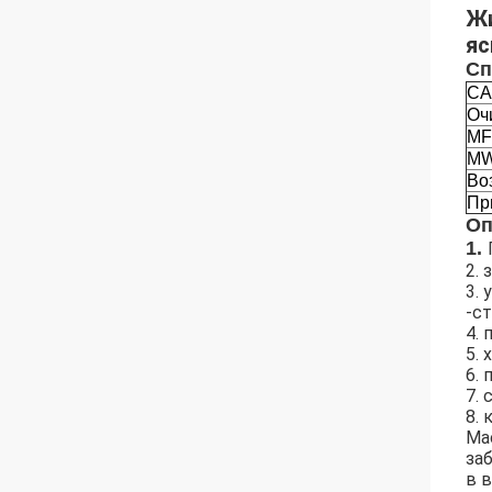
Жи
яс
Сп
CA
Оч
MF
M
Во
Пр
Оп
1.
2.
3.
-ст
4.
5.
6.
7. 
8.
Ма
за
в 