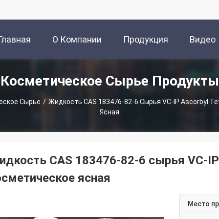
Главная
О Компании
Продукция
Видео
Косметическое Сырье Продукты
траница
еское Сырье
/
Жидкость CAS 183476-82-6 Сырья VC-IP Ascorbyl Te
Ясная
идкость CAS 183476-82-6 сырья VC-IP A
осметическое ясная
Место п