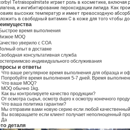
corbyl Tetraisopalmitate играет роль в косметике, включа
ллагена, и ингибитирование пероксидации липида. Как про
ловиях высоких температур и имеет превосходную абсорбц
зложить в свободный витамин C в коже для того чтобы до
еимущества
Быстрое время выполнения
 Низкое MOQ
 Качество уверило с COA
 Полный опыт в доставке
 Свободная консультативная служба
 гостеприимсво индивидуального обслуживания
просы и ответы
: Что ваше регулярное время выполнения для образца и 
: Попробуйте время выполнения 5-7 дней. Время выполнен
: Что ваше MOQ?
: MOQ обычно 1kg.
: Как вы контролируете качество продукции?
 От осмотра сырья, осмотр dupro к осмотру конечного проду
: Что ваша политика гарантии?
: Мы отправим вами новую серию если любой качественный
: Вы возвращаете если клиент получает неполноценный про
 Да
то деталя