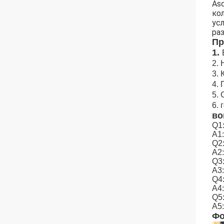
As
ко
ус
ра
Пр
1.
2.
3.
4.
5.
6.
во
Q1
A1
Q2
A2
Q3
A3:
Q4
A4
Q5
A5:
Фо