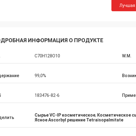
Лучшая
Лара Шенк из
Курт из Швейцарии
Оно изумительный что
порядке, и люди работают над
Feiming для превышен
Когда у меня будут новости, я
ДРОБНАЯ ИНФОРМАЦИЯ О ПРОДУКТЕ
ожидания, действител
юсь ими с вами.
профессионального на 
подгоняя, доставка, о
.
C70H128O10
W.M.
после-продажи.
держание
99,0%
Возни
S
183476-82-6
Приме
Сырье VC-IP косметическое
,
Косметическое сы
делить
Ясное Ascorbyl решение Tetraisopalmitate