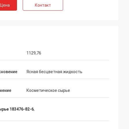
 Цена
Контакт
 Бельгии
 обслуживание
ия нашего
ьно
советовать с,
бслуживание
1129,76
кновение
Ясная бесцветная жидкость
нение
Косметическое сырье
рье 183476-82-6
,