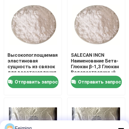
О нас
Путешествие фабрики
Проверка качества
Высокопоглощаемая
SALECAN INCN
эластиновая
Наименование Бета-
сущность из связок
Глюкан β-1,3 Глюкан
Свяжитесь мы
для восстановления
Водорастворимый
эластичности
Глюкан Для
Отправить запрос
Отправить запрос
кремов для кожи
косметики
Спросите цитату
Мономер Polyimide
Резиновый материал для покрытий
Feiming