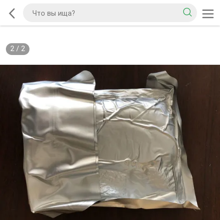
2
/
2