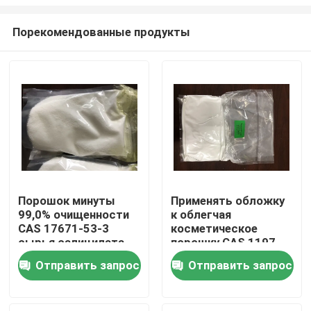
Порекомендованные продукты
Порошок минуты
Применять обложку
99,0% очищенности
к облегчая
Дом
CAS 17671-53-3
косметическое
сырья салицилата
порошку CAS 1197-
Betaine
18-8 сырья
Продукты
Отправить запрос
Отправить запрос
косметические
Tranexamic
белый
кисловочному для
кожи
Видео