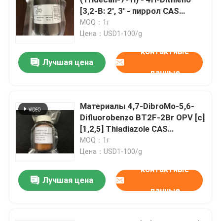
[3,2-B: 2', 3' - пиррол CAS
1158270-38-2 d]
MOQ：1г
Электронные химикаты
Цена：USD1-100/g
контактные
Органические фотовольтайческие материалы
Лучшая цена
данные
Материалы OLED
Материалы 4,7-DibroMo-5,6-
Difluorobenzo BT2F-2Br OPV [c]
Сырье фармацевтической продукции
[1,2,5] Thiadiazole CAS
1295502-53-2
MOQ：1г
Сырье личной заботы
Цена：USD1-100/g
контактные
Лучшая цена
Косметическое сырье
данные
Дополнение еды питательное