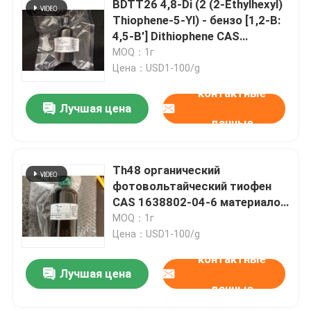
BDTT26 4,8-Di (2 (2-Ethylhexyl)
Thiophene-5-Yl) - бензо [1,2-B:
Особенные химикаты
4,5-B'] Dithiophene CAS
1352642-35-3
MOQ：1г
Цена：USD1-100/g
контактные
Лучшая цена
данные
Th48 органический
фотовольтайческий тиофен
CAS 1638802-04-6 материалов
3 (2-Butyloctyl)
MOQ：1г
Цена：USD1-100/g
контактные
Лучшая цена
данные