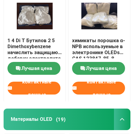
1 4 Di T Бутилов 2 5
химикаты порошка α-
Dimethoxybenzene
NPB используемые в
начислить защищают
электронике OLEDs
добавку электролита
CAS 123847-85-8
Лучшая цена
Лучшая цена
контактные
контактные
данные
данные
Материалы OLED
(19)