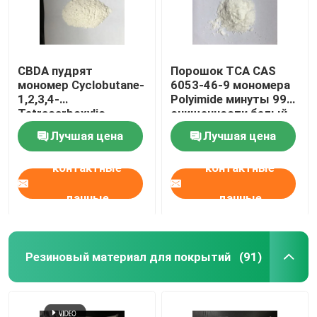
CBDA пудрят
Порошок TCA CAS
мономер Cyclobutane-
6053-46-9 мономера
1,2,3,4-
Polyimide минуты 99%
Tetracarboxylic
очищенности белый
Dianhydride Polyimide
твердый
Лучшая цена
Лучшая цена
CAS 4415-87-6
контактные
контактные
данные
данные
Резиновый материал для покрытий
(91)