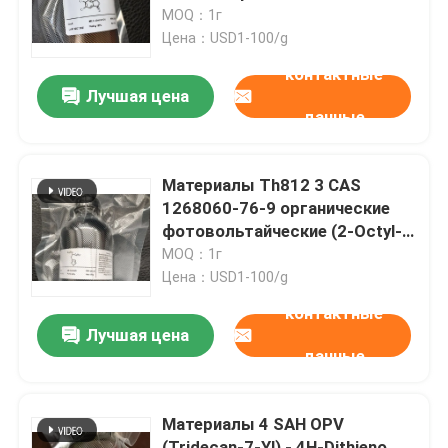
фотовольтайческая
MOQ：1г
Цена：USD1-100/g
О нас
контактные
Лучшая цена
данные
Путешествие фабрики
Проверка качества
Материалы Th812 3 CAS
1268060-76-9 органические
фотовольтайческие (2-Octyl-
Свяжитесь мы
Dodecyl) - тиофен
MOQ：1г
Цена：USD1-100/g
Спросите цитату
контактные
Лучшая цена
данные
Мономер Polyimide
Материалы 4 SAH OPV
Резиновый материал для покрытий
(Tridecan-7-Yl) - 4H-Dithieno