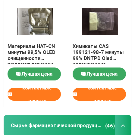
Материалы HAT-CN
Химикаты CAS
минуты 99,5% OLED
199121-98-7 минуты
очищенности
99% DNTPD Oled
желтеют порошок
органические
CAS 105598-27-4
материальные Oled
Лучшая цена
Лучшая цена
очищенности
контактные
контактные
данные
данные
Сырье фармацевтической продукции
(46)