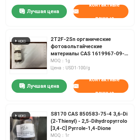
контактные
Лучшая цена
данные
2T2F-2Sn органические
фотовольтайческие
материалы CAS 1619967-09-7
C8H13NO
MOQ：1g
Цена：USD1-100/g
контактные
Лучшая цена
данные
S8170 CAS 850583-75-4 3,6-Di
(2-Thienyl) - 2,5-Dihydropyrrolo
[3,4-C] Pyrrole-1,4-Dione
MOQ：1г