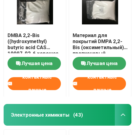
DMBA 2,2-Bis
Материал для
((hydroxymethyl)
покрытий DMPA 2,2-
butyric acid CAS
Bis (оксиметильный)
10097-02-6 хорошее
пропионовый
скрещивающее и
кисловочный CAS
Лучшая цена
Лучшая цена
гидрофильное
4767-03-7 резиновый
средство или
контактные
контактные
используется для
производства
высокомолекулярной
данные
данные
системы на основе
воды
Электронные химикаты
(43)