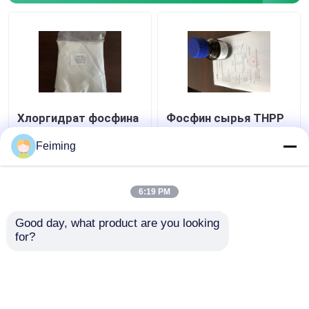
Хлоргидрат фосфина
Фосфин сырья THPP
HCL Tris CAS 51805-
Tris
45-9 TCEP (2-
фармацевтической
Feiming
Carboxyethyl)
продукции CAS 4706-
17-6 (3-
Лучшая цена
Лучшая цена
Hydroxypropyl)
6:19 PM
контактные
контактные
Good day, what product are you looking 
for?
данные
данные
Осмотрите больше