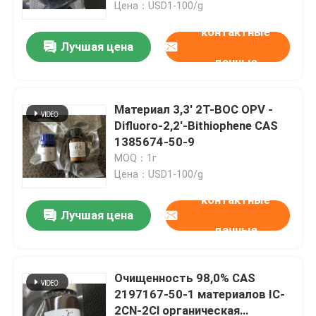
Цена：USD1-100/g
контактные
Лучшая цена
данные
Материал 3,3' 2T-BOC OPV -
Difluoro-2,2'-Bithiophene CAS
1385674-50-9
MOQ：1г
Цена：USD1-100/g
контактные
Лучшая цена
Дом
данные
Продукты
Очищенность 98,0% CAS
2197167-50-1 материалов IC-
2CN-2Cl органическая
Видео