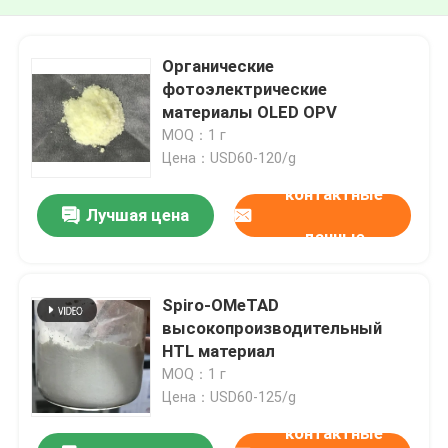
Органические
фотоэлектрические
материалы OLED OPV
MOQ：1 г
Цена：USD60-120/g
контактные
Лучшая цена
данные
Spiro-OMeTAD
высокопроизводительный
HTL материал
MOQ：1 г
Цена：USD60-125/g
контактные