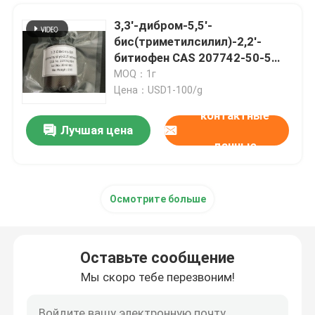
3,3'-дибром-5,5'-
бис(триметилсилил)-2,2'-
битиофен CAS 207742-50-5
OPV материалы
MOQ：1г
Цена：USD1-100/g
контактные
Лучшая цена
данные
Осмотрите больше
Оставьте сообщение
Мы скоро тебе перезвоним!