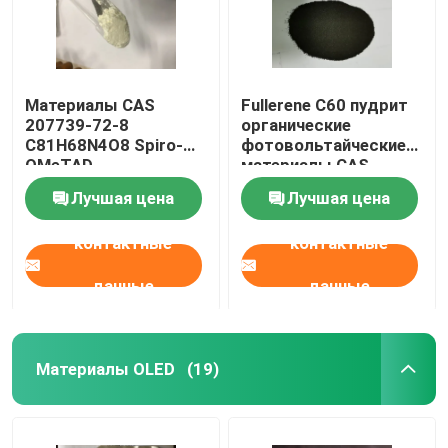
Материалы CAS
Fullerene C60 пудрит
207739-72-8
органические
C81H68N4O8 Spiro-
фотовольтайческие
OMeTAD
материалы CAS
органические
99685-96-8
Лучшая цена
Лучшая цена
фотовольтайческие
контактные
контактные
данные
данные
Материалы OLED
(19)