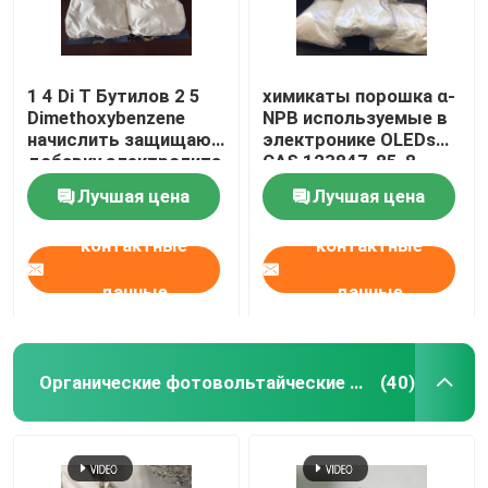
1 4 Di T Бутилов 2 5
химикаты порошка α-
Dimethoxybenzene
NPB используемые в
начислить защищают
электронике OLEDs
добавку электролита
CAS 123847-85-8
Лучшая цена
Лучшая цена
контактные
контактные
данные
данные
Органические фотовольтайческие материалы
(40)