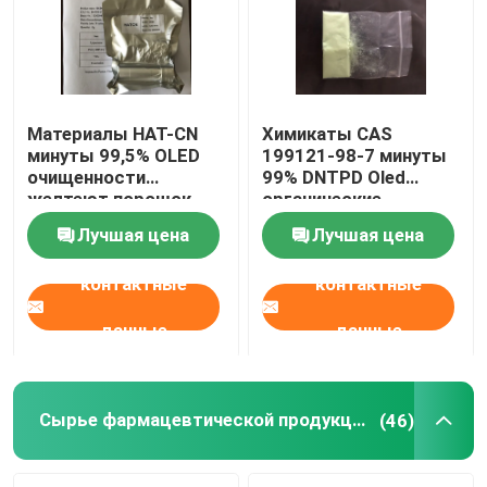
Материалы HAT-CN
Химикаты CAS
минуты 99,5% OLED
199121-98-7 минуты
очищенности
99% DNTPD Oled
желтеют порошок
органические
CAS 105598-27-4
материальные Oled
Лучшая цена
Лучшая цена
очищенности
контактные
контактные
данные
данные
Сырье фармацевтической продукции
(46)