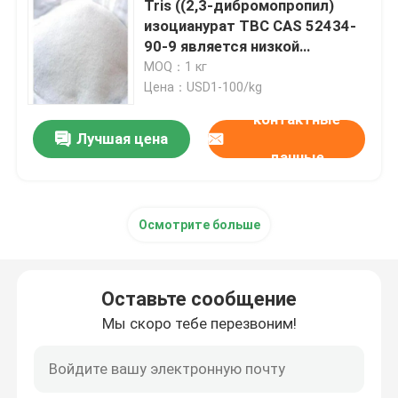
Tris ((2,3-дибромопропил)
изоцианурат TBC CAS 52434-
Особенные химикаты
90-9 является низкой
летучестью хорошая
MOQ：1 кг
совместимость
Цена：USD1-100/kg
долговечность легкость
контактные
водостойкость и
Лучшая цена
нетоксичность
данные
бромированный огнестойкий
Осмотрите больше
Оставьте сообщение
Мы скоро тебе перезвоним!