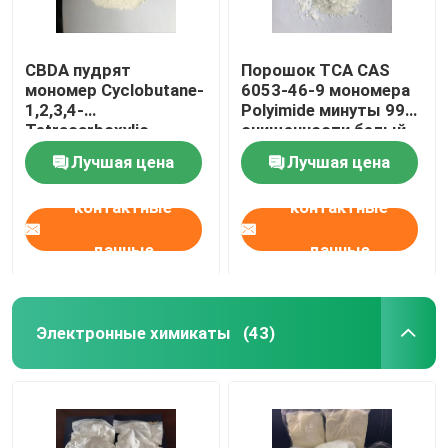
CBDA пудрят
Порошок TCA CAS
мономер Cyclobutane-
6053-46-9 мономера
1,2,3,4-
Polyimide минуты 99%
Tetracarboxylic
очищенности белый
Dianhydride Polyimide
твердый
Лучшая цена
Лучшая цена
CAS 4415-87-6
контактные
контактные
данные
данные
Электронные химикаты
(43)