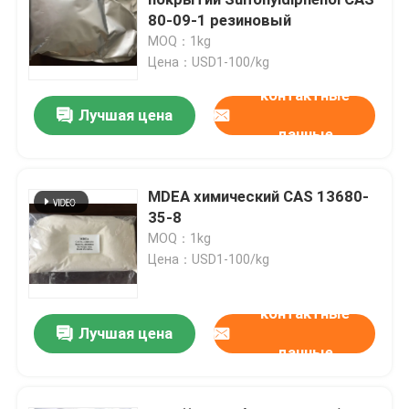
80-09-1 резиновый
MOQ：1kg
Электронные химикаты
Цена：USD1-100/kg
контактные
Органические фотовольтайческие материалы
Лучшая цена
данные
Материалы OLED
MDEA химический CAS 13680-
35-8
Сырье фармацевтической продукции
MOQ：1kg
Цена：USD1-100/kg
Сырье личной заботы
контактные
Лучшая цена
Косметическое сырье
данные
Дополнение еды питательное