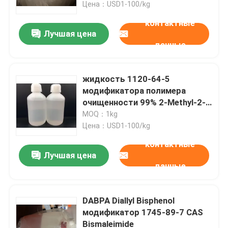
Цена：USD1-100/kg
контактные
Лучшая цена
данные
жидкость 1120-64-5
модификатора полимера
очищенности 99% 2-Methyl-2-
Oxazoline CAS ясная
MOQ：1kg
бесцветная
Цена：USD1-100/kg
контактные
Лучшая цена
Дом
данные
Продукты
DABPA Diallyl Bisphenol
модификатор 1745-89-7 CAS
Bismaleimide
Видео