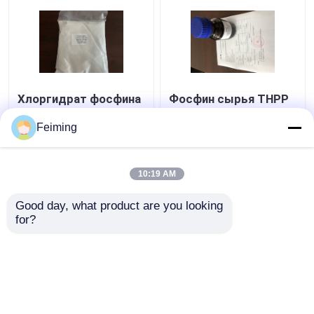
Хлоргидрат фосфина
Фосфин сырья THPP
HCL Tris CAS 51805-
Tris
45-9 TCEP (2-
фармацевтической
Feiming
Carboxyethyl)
продукции CAS 4706-
17-6 (3-
Лучшая цена
Лучшая цена
Hydroxypropyl)
10:19 AM
контактные
контактные
Good day, what product are you looking 
for?
данные
данные
Осмотрите больше