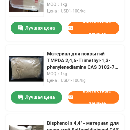
MOQ：1kg
Цена：USD1-100/kg
О нас
контактные
Лучшая цена
данные
Путешествие фабрики
Проверка качества
Материал для покрытий
TMPDA 2,4,6-Trimethyl-1,3-
phenylenediamine CAS 3102-70-
Свяжитесь мы
3 резиновый
MOQ：1kg
Цена：USD1-100/kg
Спросите цитату
контактные
Лучшая цена
данные
Мономер Polyimide
Bisphenol s 4,4' - материал для
Резиновый материал для покрытий
покрытий Sulfonyldiphenol CAS