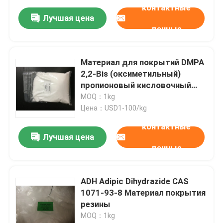
контактные
Лучшая цена
данные
Материал для покрытий DMPA
2,2-Bis (оксиметильный)
пропионовый кисловочный
CAS 4767-03-7 резиновый
MOQ：1kg
Цена：USD1-100/kg
контактные
Лучшая цена
данные
ADH Adipic Dihydrazide CAS
1071-93-8 Материал покрытия
резины
MOQ：1kg