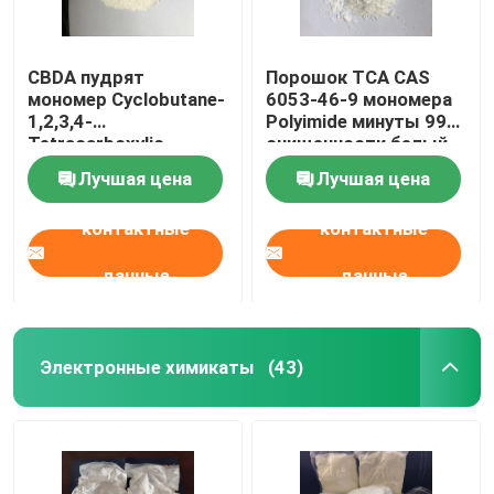
CBDA пудрят
Порошок TCA CAS
мономер Cyclobutane-
6053-46-9 мономера
1,2,3,4-
Polyimide минуты 99%
Tetracarboxylic
очищенности белый
Dianhydride Polyimide
твердый
Лучшая цена
Лучшая цена
CAS 4415-87-6
контактные
контактные
данные
данные
Электронные химикаты
(43)