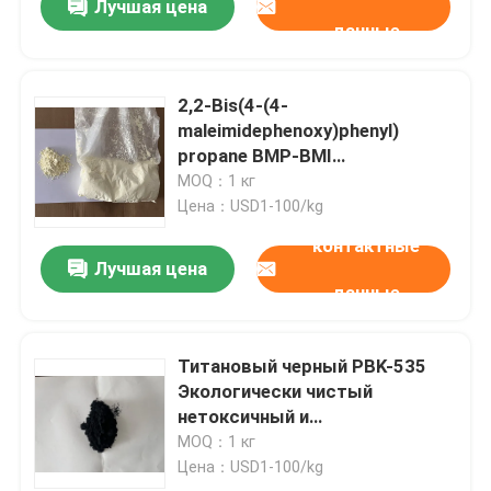
Лучшая цена
данные
2,2-Bis(4-(4-
maleimidephenoxy)phenyl)
propane BMP-BMI
модификатор с выдающимися
MOQ：1 кг
механическими свойствами
Цена：USD1-100/kg
высокая электрическая
контактные
изоляция износостойкость
Лучшая цена
используется для полимерных
данные
материалов и новых типов
резины
Титановый черный PBK-535
Экологически чистый
нетоксичный и
высокотемпературный
MOQ：1 кг
устойчивый неорганический
Цена：USD1-100/kg