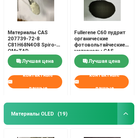
Материалы CAS
Fullerene C60 пудрит
207739-72-8
органические
C81H68N4O8 Spiro-
фотовольтайческие
OMeTAD
материалы CAS
органические
99685-96-8
Лучшая цена
Лучшая цена
фотовольтайческие
контактные
контактные
данные
данные
Материалы OLED
(19)