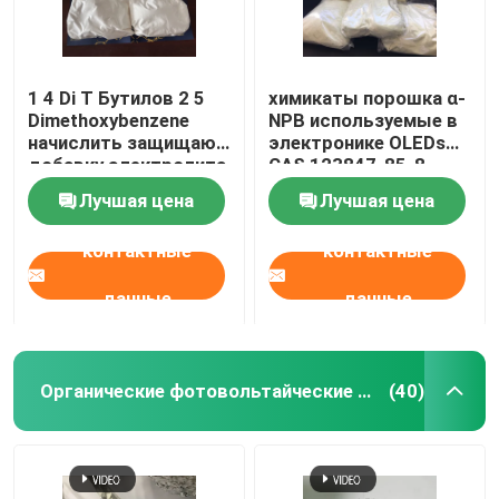
1 4 Di T Бутилов 2 5
химикаты порошка α-
Dimethoxybenzene
NPB используемые в
начислить защищают
электронике OLEDs
добавку электролита
CAS 123847-85-8
Лучшая цена
Лучшая цена
контактные
контактные
данные
данные
Органические фотовольтайческие материалы
(40)