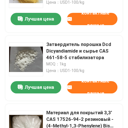
связующего агента
Цена：USD1-100/kg
контактные
Лучшая цена
данные
Затвердитель порошка Dcd
Dicyandiamide и сырье CAS
461-58-5 стабилизатора
MOQ：1kg
Цена：USD1-100/kg
контактные
Лучшая цена
Дом
данные
Продукты
Материал для покрытий 3,3'
CAS 17526-94-2 резиновый -
(4-Methyl-1,3-Phenylene) Bis
Видео