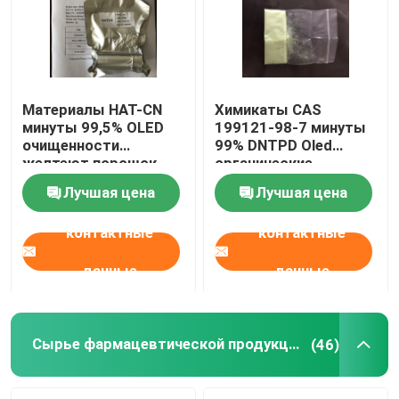
Материалы HAT-CN
Химикаты CAS
минуты 99,5% OLED
199121-98-7 минуты
очищенности
99% DNTPD Oled
желтеют порошок
органические
CAS 105598-27-4
материальные Oled
Лучшая цена
Лучшая цена
очищенности
контактные
контактные
данные
данные
Сырье фармацевтической продукции
(46)