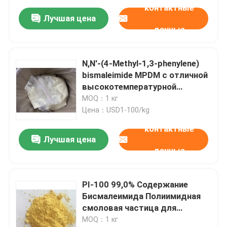
композитный пигмент с
контактные
высокой красительной
Лучшая цена
способностью и хорошей
данные
диспергируемостью
N,N'-(4-Methyl-1,3-phenylene)
bismaleimide MPDM с отличной
высокотемпературной
стойкостью к окислению и
MOQ：1 кг
радиационной стойкости
Цена：USD1-100/kg
контактные
Лучшая цена
данные
PI-100 99,0% Содержание
Бисмалеимида Полиимидная
смоловая частица для
смоловых композитов и
MOQ：1 кг