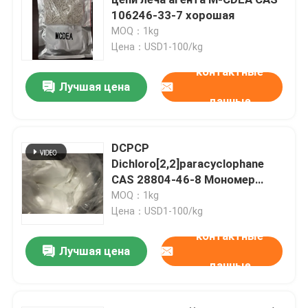
106246-33-7 хорошая
MOQ：1kg
Электронные химикаты
Цена：USD1-100/kg
контактные
Органические фотовольтайческие материалы
Лучшая цена
данные
Материалы OLED
DCPCP
Dichloro[2,2]paracyclophane
Сырье фармацевтической продукции
CAS 28804-46-8 Мономер
хлорированного
MOQ：1kg
Сырье личной заботы
модифицированного парилена
Цена：USD1-100/kg
Более сильная химическая
контактные
стабильность и лучшие
Лучшая цена
Косметическое сырье
барьерные свойства,
данные
используемые для покрытия
Дополнение еды питательное