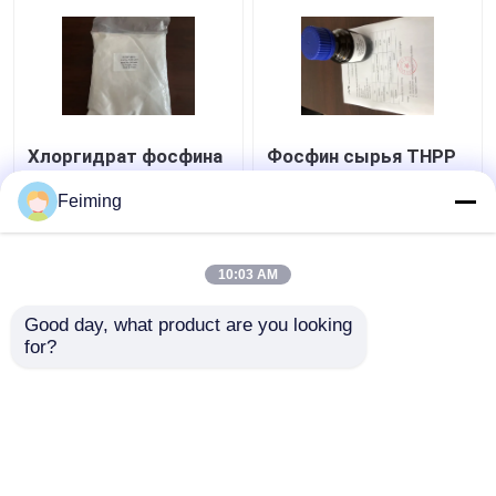
Хлоргидрат фосфина
Фосфин сырья THPP
HCL Tris CAS 51805-
Tris
45-9 TCEP (2-
фармацевтической
Feiming
Carboxyethyl)
продукции CAS 4706-
17-6 (3-
Лучшая цена
Лучшая цена
Hydroxypropyl)
10:03 AM
контактные
контактные
Good day, what product are you looking 
for?
данные
данные
Осмотрите больше