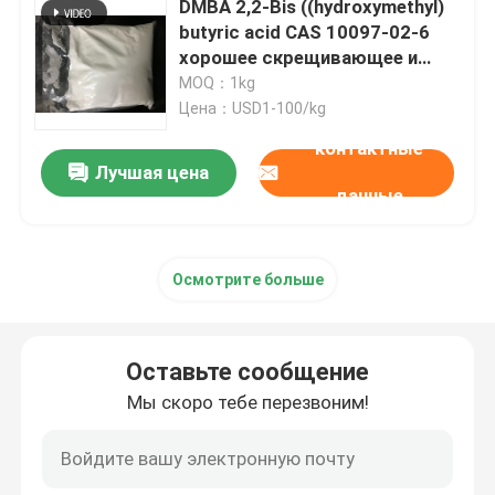
DMBA 2,2-Bis ((hydroxymethyl)
butyric acid CAS 10097-02-6
Особенные химикаты
хорошее скрещивающее и
гидрофильное средство или
MOQ：1kg
используется для
Цена：USD1-100/kg
производства
контактные
высокомолекулярной
Лучшая цена
системы на основе воды
данные
Осмотрите больше
Оставьте сообщение
Мы скоро тебе перезвоним!